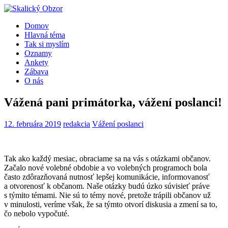
Domov
Hlavná téma
Tak si myslím
Oznamy
Ankety
Zábava
O nás
Vážená pani primátorka, vážení poslanci!
12. februára 2019
redakcia
Vážení poslanci
Tak ako každý mesiac, obraciame sa na vás s otázkami občanov.
Začalo nové volebné obdobie a vo volebných programoch bola
často zdôrazňovaná nutnosť lepšej komunikácie, informovanosť
a otvorenosť k občanom. Naše otázky budú úzko súvisieť práve
s týmito témami. Nie sú to témy nové, pretože trápili občanov už
v minulosti, veríme však, že sa týmto otvorí diskusia a zmení sa to,
čo nebolo vypočuté.