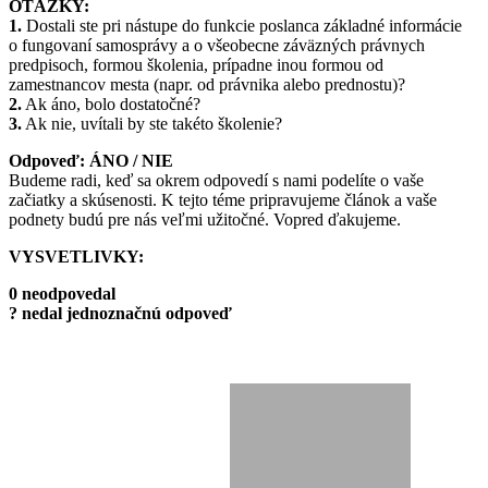
OTÁZKY:
1.
Dostali ste pri nástupe do funkcie poslanca základné informácie
o fungovaní samosprávy a o všeobecne záväzných právnych
predpisoch, formou školenia, prípadne inou formou od
zamestnancov mesta (napr. od právnika alebo prednostu)?
2.
Ak áno, bolo dostatočné?
3.
Ak nie, uvítali by ste takéto školenie?
Odpoveď: ÁNO / NIE
Budeme radi, keď sa okrem odpovedí s nami podelíte o vaše
začiatky a skúsenosti. K tejto téme pripravujeme článok a vaše
podnety budú pre nás veľmi užitočné. Vopred ďakujeme.
VYSVETLIVKY:
0 neodpovedal
? nedal jednoznačnú odpoveď