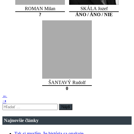
ROMAN Milan
SKÁLA Jozef
?
ÁNO / ÁNO / NIE
ŠANTAVÝ Rudolf
0
←
➝
Hľadať:
Najnovšie články
Tak si myslím, že história sa opakuje