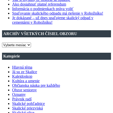
Ako dosiahnuť platné referendum
Informácia o podmienkach práva voliť
Spaľovanie skalického odpadu má riešenie v Rohožníku!
Je dokázané – už dnes spaľujeme skalický odpad v
cementárni v Rohožníku!
ARCHÍV VŠETKÝCH ČÍSIEL OBZORU
ARCHÍV
VŠETKÝCH
ČÍSIEL
Kategórie
OBZORU
Hlavná téma
Já su ze Skalice
Kaleidoskop
Kultúra a umenie
Občianska náuka pre každého
Obzor seniorov
Oznamy
Právnik radí
Skalické pohľadnice
Skalické priezviská
Skalické ulice