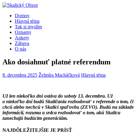
Domov
Hlavná téma
Tak si myslím
Oznamy
Ankety
Zábava
O nás
Ako dosiahnuť platné referendum
8. decembra 2025
Želmíra Macháčková
Hlavná téma
Už len niekoľko dní ostáva do soboty 13. decembra. Už
o niekoľko dní budú Skaličania rozhodovať v referende o tom, či
chcú alebo nechcú v Skalici spaľovňu (ZEVO). Budú na základe
informácií, rozumu a srdca rozhodovať o tom, akú Skalicu
zanechajú budúcim generáciám.
NAJDÔLEŽITEJŠIE JE PRÍSŤ