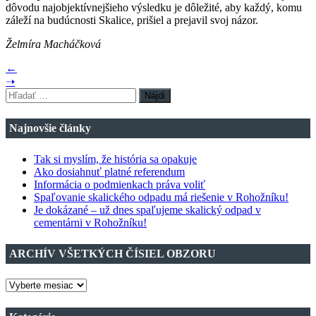
dôvodu najobjektívnejšieho výsledku je dôležité, aby každý, komu
záleží na budúcnosti Skalice, prišiel a prejavil svoj názor.
Želmíra Macháčková
←
➝
Hľadať:
Najnovšie články
Tak si myslím, že história sa opakuje
Ako dosiahnuť platné referendum
Informácia o podmienkach práva voliť
Spaľovanie skalického odpadu má riešenie v Rohožníku!
Je dokázané – už dnes spaľujeme skalický odpad v
cementárni v Rohožníku!
ARCHÍV VŠETKÝCH ČÍSIEL OBZORU
ARCHÍV
VŠETKÝCH
ČÍSIEL