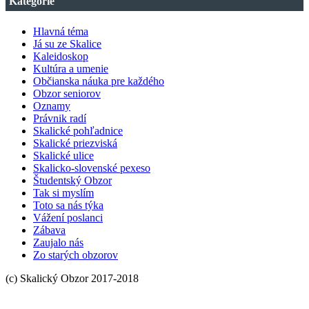
Kategórie
OBZORU
Hlavná téma
Já su ze Skalice
Kaleidoskop
Kultúra a umenie
Občianska náuka pre každého
Obzor seniorov
Oznamy
Právnik radí
Skalické pohľadnice
Skalické priezviská
Skalické ulice
Skalicko-slovenské pexeso
Študentský Obzor
Tak si myslím
Toto sa nás týka
Vážení poslanci
Zábava
Zaujalo nás
Zo starých obzorov