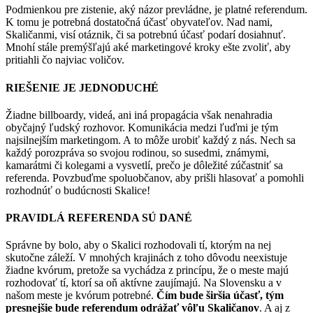
Podmienkou pre zistenie, aký názor prevládne, je platné referendum.
K tomu je potrebná dostatočná účasť obyvateľov. Nad nami,
Skaličanmi, visí otáznik, či sa potrebnú účasť podarí dosiahnuť.
Mnohí stále premýšľajú aké marketingové kroky ešte zvoliť, aby
pritiahli čo najviac voličov.
RIEŠENIE JE JEDNODUCHÉ
Žiadne billboardy, videá, ani iná propagácia však nenahradia
obyčajný ľudský rozhovor. Komunikácia medzi ľuďmi je tým
najsilnejším marketingom. A to môže urobiť každý z nás. Nech sa
každý porozpráva so svojou rodinou, so susedmi, známymi,
kamarátmi či kolegami a vysvetlí, prečo je dôležité zúčastniť sa
referenda. Povzbuďme spoluobčanov, aby prišli hlasovať a pomohli
rozhodnúť o budúcnosti Skalice!
PRAVIDLÁ REFERENDA SÚ DANÉ
Správne by bolo, aby o Skalici rozhodovali tí, ktorým na nej
skutočne záleží. V mnohých krajinách z toho dôvodu neexistuje
žiadne kvórum, pretože sa vychádza z princípu, že o meste majú
rozhodovať tí, ktorí sa oň aktívne zaujímajú. Na Slovensku a v
našom meste je kvórum potrebné.
Čím bude širšia účasť, tým
presnejšie bude referendum odrážať vôľu Skaličanov
. A aj z