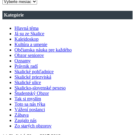
ARCHÍV
VŠETKÝCH
ČÍSIEL
Kategórie
OBZORU
Hlavná téma
Já su ze Skalice
Kaleidoskop
Kultúra a umenie
Občianska náuka pre každého
Obzor seniorov
Oznamy
Právnik radí
Skalické pohľadnice
Skalické priezviská
Skalické ulice
Skalicko-slovenské pexeso
Študentský Obzor
Tak si myslím
Toto sa nás týka
Vážení poslanci
Zábava
Zaujalo nás
Zo starých obzorov