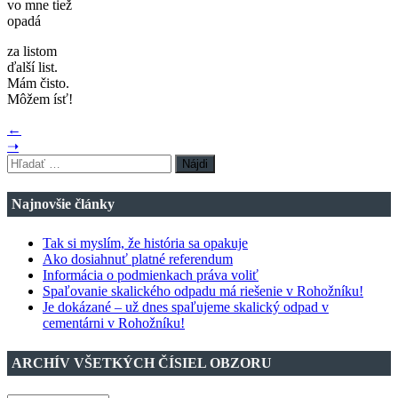
vo mne tiež
opadá
za listom
ďalší list.
Mám čisto.
Môžem ísť!
←
➝
Hľadať:
Najnovšie články
Tak si myslím, že história sa opakuje
Ako dosiahnuť platné referendum
Informácia o podmienkach práva voliť
Spaľovanie skalického odpadu má riešenie v Rohožníku!
Je dokázané – už dnes spaľujeme skalický odpad v
cementárni v Rohožníku!
ARCHÍV VŠETKÝCH ČÍSIEL OBZORU