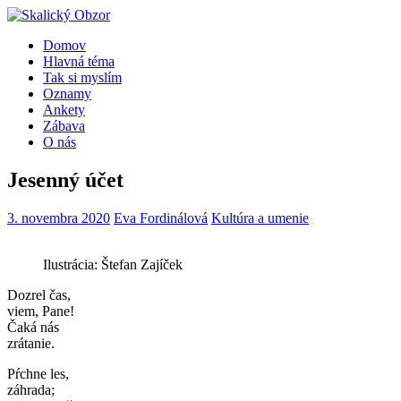
Domov
Hlavná téma
Tak si myslím
Oznamy
Ankety
Zábava
O nás
Jesenný účet
3. novembra 2020
Eva Fordinálová
Kultúra a umenie
Ilustrácia: Štefan Zajíček
Dozrel čas,
viem, Pane!
Čaká nás
zrátanie.
Pŕchne les,
záhrada;