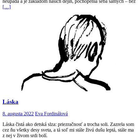
neupadá a je základom našich dejín, pochopenia seba samých – bez
[…]
Láska
8. augusta 2022
Eva Fordinálová
Láska čistá ako detská slza: priezračnosť a trocha soli. Zazrela som
cez ňu všetky desy sveta, a tá soľ mi stále živú dušu leptá, stále ma
z nej v živom srdi bolí.