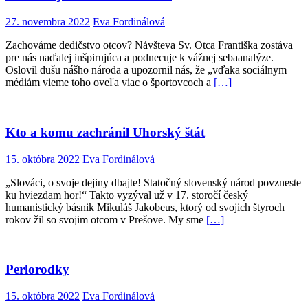
27. novembra 2022
Eva Fordinálová
Zachováme dedičstvo otcov? Návšteva Sv. Otca Františka zostáva
pre nás naďalej inšpirujúca a podnecuje k vážnej sebaanalýze.
Oslovil dušu nášho národa a upozornil nás, že „vďaka sociálnym
médiám vieme toho oveľa viac o športovcoch a
[…]
Kto a komu zachránil Uhorský štát
15. októbra 2022
Eva Fordinálová
„Slováci, o svoje dejiny dbajte! Statočný slovenský národ povzneste
ku hviezdam hor!“ Takto vyzýval už v 17. storočí český
humanistický básnik Mikuláš Jakobeus, ktorý od svojich štyroch
rokov žil so svojim otcom v Prešove. My sme
[…]
Perlorodky
15. októbra 2022
Eva Fordinálová