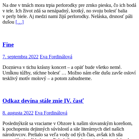
Na dne v tmách mora trpia perlorodky pre zrnko piesku, čo ich bodá
v tele. Ich život zdá sa nenápadný, krotký, no svoju bolesť balia
v perly biele. Aj medzi nami žijú perlorodky. Neláska, drsnosť páli
dušou
[…]
Fine
7. septembra 2022
Eva Fordinálová
Doznieva v tichu krásny koncert – a opäť bude všetko nemé.
Umĺknu túžby, stíchne bolesť … Možno nám ešte dušu zavše osloví
tesklivý motív molový – a potom zabudneme.
Odkaz devína stále znie IV. časť
8. augusta 2022
Eva Fordinálová
Poslednýkrát sa vraciame v Obzore k našim slovanským koreňom,
k pochopeniu dejinných súvislostí a sile literárnych diel našich
národovcov. Prelialo sa veľa vody od tých čias, avšak ich sila