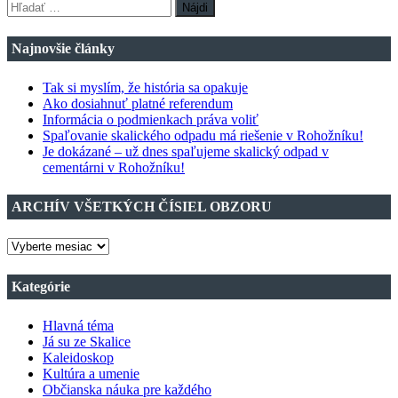
Hľadať:
príspevkov
Najnovšie články
Tak si myslím, že história sa opakuje
Ako dosiahnuť platné referendum
Informácia o podmienkach práva voliť
Spaľovanie skalického odpadu má riešenie v Rohožníku!
Je dokázané – už dnes spaľujeme skalický odpad v
cementárni v Rohožníku!
ARCHÍV VŠETKÝCH ČÍSIEL OBZORU
ARCHÍV
VŠETKÝCH
ČÍSIEL
Kategórie
OBZORU
Hlavná téma
Já su ze Skalice
Kaleidoskop
Kultúra a umenie
Občianska náuka pre každého