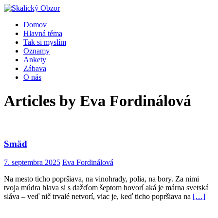
Domov
Hlavná téma
Tak si myslím
Oznamy
Ankety
Zábava
O nás
Articles by
Eva Fordinálová
Smäd
7. septembra 2025
Eva Fordinálová
Na mesto ticho popršiava, na vinohrady, polia, na bory. Za nimi
tvoja múdra hlava si s dažďom šeptom hovorí aká je márna svetská
sláva – veď nič trvalé netvorí, viac je, keď ticho popršiava na
[…]