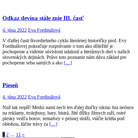
Odkaz devína stále znie III. časť
4. júna 2022
Eva Fordinálová
V ďalšej časti štvordielneho cyklu literárnej historičky prof. Evy
Fordinálovej pokračuje rozprávanie o tom ako dôležité je
pochopenie a videnie súvislosti udalostí a literárnych diel v našich
slovenských dejinách. Práve toto poznanie nám dáva základ pre
pochopenie seba samých a ako
[…]
Pieseň
4. júna 2022
Eva Fordinálová
Nuž tak nepíš! Medzi nami nech len ďalej diaľky iskria: hra neónov
na reklamy, trolejbusy, bary, bistrá, žlté dĺžky žírnych raží, ostré
piesky vedľa borov, semafory v prísnej stráži, vtáčie krídla pod
oblohou, lúčne trávy za
[…]
Stránkovanie
1
2
…
11
»