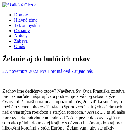
Domov
Hlavná téma
Tak si myslím
Oznamy
Ankety
Zábava
O nás
Želanie aj do budúcich rokov
27. novembra 2022
Eva Fordinálová
Zaujalo nás
Zachováme dedičstvo otcov? Návšteva Sv. Otca Františka zostáva
pre nás naďalej inšpirujúca a podnecuje k vážnej sebaanalýze.
Oslovil dušu nášho národa a upozornil nás, že „vďaka sociálnym
médiám vieme toho oveľa viac o športovcoch a iných celebritách
než o vlastných rodičoch a starých rodičoch.“ Avšak „…tu sú naše
korene, tieto potrebujeme polievať“. A pápež pokračoval: „Prišiel
som ako pútnik do mladej krajiny s dávnou históriou, do krajiny s
hlbokými koreňmi v srdci Európy. Želám vám, aby ste nikdy