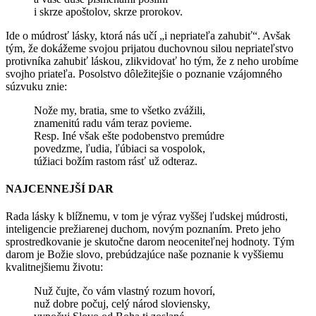
i skrze apoštolov, skrze prorokov.
Ide o múdrosť lásky, ktorá nás učí „i nepriateľa zahubiť“. Avšak
tým, že dokážeme svojou prijatou duchovnou silou nepriateľstvo
protivníka zahubiť láskou, zlikvidovať ho tým, že z neho urobíme
svojho priateľa. Posolstvo dôležitejšie o poznanie vzájomného
súzvuku znie:
Nože my, bratia, sme to všetko zvážili,
znamenitú radu vám teraz povieme.
Resp. Iné však ešte podobenstvo premúdre
povedzme, ľudia, ľúbiaci sa vospolok,
túžiaci božím rastom rásť už odteraz.
NAJCENNEJŠÍ DAR
Rada lásky k blížnemu, v tom je výraz vyššej ľudskej múdrosti,
inteligencie prežiarenej duchom, novým poznaním. Preto jeho
sprostredkovanie je skutočne darom neoceniteľnej hodnoty. Tým
darom je Božie slovo, prebúdzajúce naše poznanie k vyššiemu
kvalitnejšiemu životu:
Nuž čujte, čo vám vlastný rozum hovorí,
nuž dobre počuj, celý národ sloviensky,