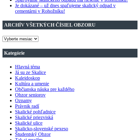
Je dokázané – už dnes spaľujeme skalický odpad v
cementárni v Rohožníku!
ARCHÍV VŠETKÝCH ČÍSIEL OBZORU
ARCHÍV
VŠETKÝCH
ČÍSIEL
Kategórie
OBZORU
Hlavná téma
Já su ze Skalice
Kaleidoskop
Kultúra a umenie
Občianska náuka pre každého
Obzor seniorov
Oznamy
Právnik radí
Skalické pohľadnice
Skalické priezviská
Skalické ulice
Skalicko-slovenské pexeso
Študentský Obzor
Tak si myslím