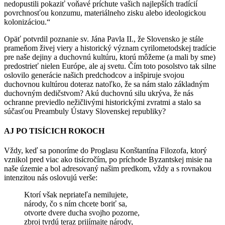
nedopustili pokaziť voňavé príchute vašich najlepších tradícií
povrchnosťou konzumu, materiálneho zisku alebo ideologickou
kolonizáciou.“
Opäť potvrdil poznanie sv. Jána Pavla II., že Slovensko je stále
prameňom živej viery a historický význam cyrilometodskej tradície
pre naše dejiny a duchovnú kultúru, ktorú môžeme (a mali by sme)
predostrieť nielen Európe, ale aj svetu. Čím toto posolstvo tak silne
oslovilo generácie našich predchodcov a inšpiruje svojou
duchovnou kultúrou doteraz natoľko, že sa nám stalo základným
duchovným dedičstvom? Akú duchovnú silu ukrýva, že nás
ochranne previedlo nežičlivými historickými zvratmi a stalo sa
súčasťou Preambuly Ústavy Slovenskej republiky?
AJ PO TISÍCICH ROKOCH
Vždy, keď sa ponoríme do Proglasu Konštantína Filozofa, ktorý
vznikol pred viac ako tisícročím, po príchode Byzantskej misie na
naše územie a bol adresovaný našim predkom, vždy a s rovnakou
intenzitou nás oslovujú verše:
Ktorí však nepriateľa nemilujete,
národy, čo s ním chcete boriť sa,
otvorte dvere ducha svojho pozorne,
zbroj tvrdú teraz prijímajte národy,