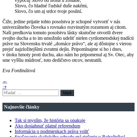
vypočuj Slovo od Boha ti zoslané,
Slovo, čo hladné ľudské duše nakŕmi,
Slovo, čo um aj srdce tvoje posilní.
Čiže, jedine prijatie tohto posolstva je schopné vytvoriť v nás
univerzálneho človeka s rovnako rozvinutým rozumom aj citom.
Naši predkovia tomuto posolstvu lásky skutočne otvorili dvere
svojho ducha a to im umožnilo udeliť nielen cyrilometodskej tradícii
práve na Slovensku trvalé „domáce právo“, ale aj dôstojne s vierou
prejsť najzložitejšími zvratmi dejín. Pripomínajme si ho i dnes,
v útoku hmoty proti duchu, ako nám ho pripomenul aj Sv. Otec, aby
sme vyššiu múdrosť, toto dedičstvo otcov, nestratili.
Eva Fordinálová
←
➝
Hľadať:
Najnovšie články
Tak si myslím, že história sa opakuje
Ako dosiahnuť platné referendum
Informácia o podmienkach práva voliť
Spaľovanie skalického odpadu má riešenie v Rohožníku!