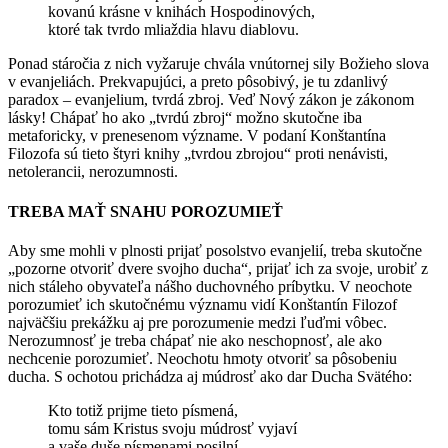
kovanú krásne v knihách Hospodinových,
ktoré tak tvrdo mliaždia hlavu diablovu.
Ponad stáročia z nich vyžaruje chvála vnútornej sily Božieho slova
v evanjeliách. Prekvapujúci, a preto pôsobivý, je tu zdanlivý
paradox – evanjelium, tvrdá zbroj. Veď Nový zákon je zákonom
lásky! Chápať ho ako „tvrdú zbroj“ možno skutočne iba
metaforicky, v prenesenom význame. V podaní Konštantína
Filozofa sú tieto štyri knihy „tvrdou zbrojou“ proti nenávisti,
netolerancii, nerozumnosti.
TREBA MAŤ SNAHU POROZUMIEŤ
Aby sme mohli v plnosti prijať posolstvo evanjelií, treba skutočne
„pozorne otvoriť dvere svojho ducha“, prijať ich za svoje, urobiť z
nich stáleho obyvateľa nášho duchovného príbytku. V neochote
porozumieť ich skutočnému významu vidí Konštantín Filozof
najväčšiu prekážku aj pre porozumenie medzi ľuďmi vôbec.
Nerozumnosť je treba chápať nie ako neschopnosť, ale ako
nechcenie porozumieť. Neochotu hmoty otvoriť sa pôsobeniu
ducha. S ochotou prichádza aj múdrosť ako dar Ducha Svätého:
Kto totiž prijme tieto písmená,
tomu sám Kristus svoju múdrosť vyjaví
a vaše duše písmenami posilní