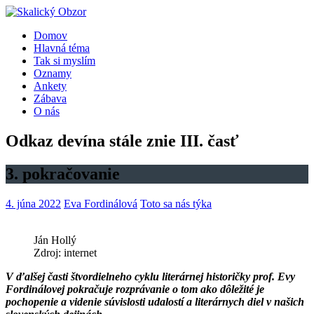
Domov
Hlavná téma
Tak si myslím
Oznamy
Ankety
Zábava
O nás
Odkaz devína stále znie III. časť
3. pokračovanie
4. júna 2022
Eva Fordinálová
Toto sa nás týka
Ján Hollý
Zdroj: internet
V ďalšej časti štvordielneho cyklu literárnej historičky prof. Evy
Fordinálovej pokračuje rozprávanie o tom ako dôležité je
pochopenie a videnie súvislosti udalostí a literárnych diel v našich