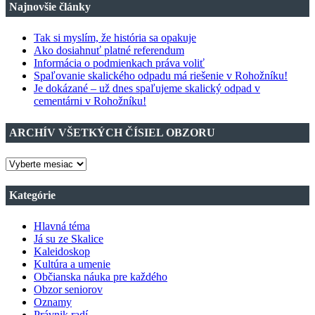
Najnovšie články
Tak si myslím, že história sa opakuje
Ako dosiahnuť platné referendum
Informácia o podmienkach práva voliť
Spaľovanie skalického odpadu má riešenie v Rohožníku!
Je dokázané – už dnes spaľujeme skalický odpad v
cementárni v Rohožníku!
ARCHÍV VŠETKÝCH ČÍSIEL OBZORU
ARCHÍV
VŠETKÝCH
ČÍSIEL
Kategórie
OBZORU
Hlavná téma
Já su ze Skalice
Kaleidoskop
Kultúra a umenie
Občianska náuka pre každého
Obzor seniorov
Oznamy
Právnik radí