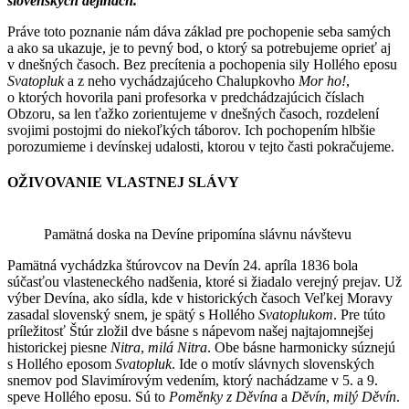
slovenských dejinách.
Práve toto poznanie nám dáva základ pre pochopenie seba samých
a ako sa ukazuje, je to pevný bod, o ktorý sa potrebujeme oprieť aj
v dnešných časoch. Bez precítenia a pochopenia sily Hollého eposu
Svatopluk
a z neho vychádzajúceho Chalupkovho
Mor ho!
,
o ktorých hovorila pani profesorka v predchádzajúcich číslach
Obzoru, sa len ťažko zorientujeme v dnešných časoch, rozdelení
svojimi postojmi do niekoľkých táborov. Ich pochopením hlbšie
porozumieme i devínskej udalosti, ktorou v tejto časti pokračujeme.
OŽIVOVANIE VLASTNEJ SLÁVY
Pamätná doska na Devíne pripomína slávnu návštevu
Pamätná vychádzka štúrovcov na Devín 24. apríla 1836 bola
súčasťou vlasteneckého nadšenia, ktoré si žiadalo verejný prejav. Už
výber Devína, ako sídla, kde v historických časoch Veľkej Moravy
zasadal slovenský snem, je spätý s Hollého
Svatoplukom
. Pre túto
príležitosť Štúr zložil dve básne s nápevom našej najtajomnejšej
historickej piesne
Nitra
,
milá Nitra
. Obe básne harmonicky súznejú
s Hollého eposom
Svatopluk
. Ide o motív slávnych slovenských
snemov pod Slavimírovým vedením, ktorý nachádzame v 5. a 9.
speve Hollého eposu. Sú to
Poměnky z Děvína
a
Děvín
,
milý Děvín
.