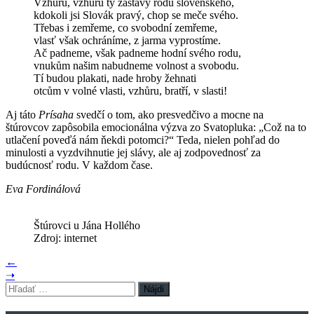
Vzhůru, vzhůru ty zástavy rodu slovenského,
kdokoli jsi Slovák pravý, chop se meče svého.
Třebas i zemřeme, co svobodní zemřeme,
vlasť však ochráníme, z jarma vyprostíme.
Ač padneme, však padneme hodní svého rodu,
vnukům našim nabudneme volnost a svobodu.
Tí budou plakati, nade hroby žehnati
otcům v volné vlasti, vzhůru, bratří, v slasti!
Aj táto
Prísaha
svedčí o tom, ako presvedčivo a mocne na
štúrovcov zapôsobila emocionálna výzva zo Svatopluka: „Což na to
utlačení poveďá nám ňekdi potomci?“ Teda, nielen pohľad do
minulosti a vyzdvihnutie jej slávy, ale aj zodpovednosť za
budúcnosť rodu. V každom čase.
Eva Fordinálová
Štúrovci u Jána Hollého
Zdroj: internet
←
➝
Hľadať: