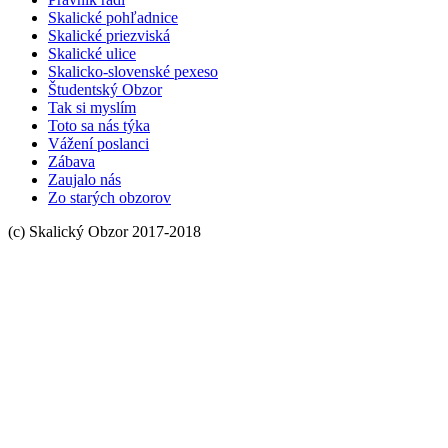
Skalické pohľadnice
Skalické priezviská
Skalické ulice
Skalicko-slovenské pexeso
Študentský Obzor
Tak si myslím
Toto sa nás týka
Vážení poslanci
Zábava
Zaujalo nás
Zo starých obzorov