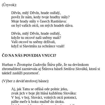
(Úryvok):
Děvín, milý Děvín, hrade osiřalý,
pověz že nám, kedy tvoje hradby stály?
Moje hrady stály v časech Rastislava:
on byl vašich otců, on mých hradeb sláva.
Děvín, milý Děvín, hrade osiřalý,
kdyže tu otcové naši sněmy mali?
Vaši otcové tu sněmy držívali,
když si Slavimíra za ochránce vzali!
ČO NA NÁS POVEDIA VNUCI?
Hurban v
Životopise Ľudovíta Štúra
píše, že na devínskom
zhromaždení zaznievala aj Štúrova báseň
Smlůva Slováků
, ktorá si
taktiež zaslúži pozornosť.
(Výber z deväťstrofovej básne):
Aj, jak Tatra se otřásá ode polnic jeku,
zvuk jich v boje jíti hlásá každému Slováku:
V boj, v boj, Slováci, volných otců potomci,
pášte meče k boku mužně do útoku.