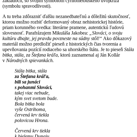
základoch, so svojím symbolom cyrilometodského dvojkríža
(symbolu spravodlivosti).
A tu treba zdôrazniť ďalšiu nezanedbateľnú a dôležitú skutočnosť,
ktorou možno rozbiť deformovaný obraz nehistorickej histórie,
priam korunného svedka: literárne pramene, autentickú ľudovú
slovesnosť. Parafrázujem Mikuláša Jakobea:
„Slováci, o svoju
kultúru dbajte, jej pravdu povzneste na súdny stôl!“
Ako dôkazový
materiál možno predložiť pieseň z historických čias tvorenia a
upevňovania pozícií rodiaceho sa uhorského štátu. Je to pieseň
Stála
bitka, stála, za Štefana kráľa
, ktorú zaznamenal aj Ján Kollár
v
Národných spievankách.
Stála bitka, stála
za Štefana kráľa,
bili sa junáci
s pohanmi Slováci,
takej viac nebude,
kým svet svetom bude.
Bola bitka bola
vyše Ostrihoma,
červená krv tiekla
polovicou Hrona.
Červená krv tiekla
k bielemu Dunaju,