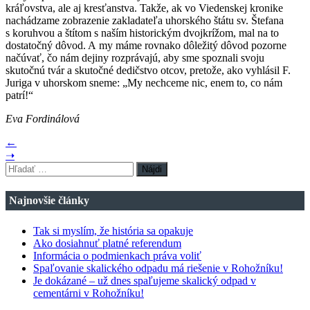
kráľovstva, ale aj kresťanstva. Takže, ak vo Viedenskej kronike
nachádzame zobrazenie zakladateľa uhorského štátu sv. Štefana
s koruhvou a štítom s naším historickým dvojkrížom, mal na to
dostatočný dôvod. A my máme rovnako dôležitý dôvod pozorne
načúvať, čo nám dejiny rozprávajú, aby sme spoznali svoju
skutočnú tvár a skutočné dedičstvo otcov, pretože, ako vyhlásil F.
Juriga v uhorskom sneme: „My nechceme nic, enem to, co nám
patrí!“
Eva Fordinálová
←
➝
Hľadať:
Najnovšie články
Tak si myslím, že história sa opakuje
Ako dosiahnuť platné referendum
Informácia o podmienkach práva voliť
Spaľovanie skalického odpadu má riešenie v Rohožníku!
Je dokázané – už dnes spaľujeme skalický odpad v
cementárni v Rohožníku!