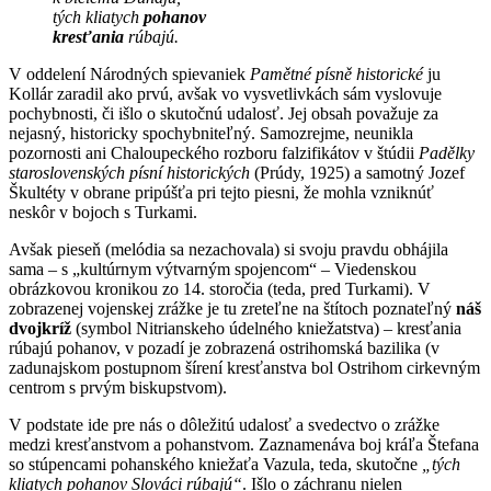
tých kliatych
pohanov
kresťania
rúbajú.
V oddelení Národných spievaniek
Pamětné písně historické
ju
Kollár zaradil ako prvú, avšak vo vysvetlivkách sám vyslovuje
pochybnosti, či išlo o skutočnú udalosť. Jej obsah považuje za
nejasný, historicky spochybniteľný. Samozrejme, neunikla
pozornosti ani Chaloupeckého rozboru falzifikátov v štúdii
Padělky
staroslovenských písní historických
(Prúdy, 1925) a samotný Jozef
Škultéty v obrane pripúšťa pri tejto piesni, že mohla vzniknúť
neskôr v bojoch s Turkami.
Avšak pieseň (melódia sa nezachovala) si svoju pravdu obhájila
sama – s „kultúrnym výtvarným spojencom“ – Viedenskou
obrázkovou kronikou zo 14. storočia (teda, pred Turkami). V
zobrazenej vojenskej zrážke je tu zreteľne na štítoch poznateľný
náš
dvojkríž
(symbol Nitrianskeho údelného kniežatstva) – kresťania
rúbajú pohanov, v pozadí je zobrazená ostrihomská bazilika (v
zadunajskom postupnom šírení kresťanstva bol Ostrihom cirkevným
centrom s prvým biskupstvom).
V podstate ide pre nás o dôležitú udalosť a svedectvo o zrážke
medzi kresťanstvom a pohanstvom. Zaznamenáva boj kráľa Štefana
so stúpencami pohanského kniežaťa Vazula, teda, skutočne
„tých
kliatych pohanov Slováci rúbajú“
. Išlo o záchranu nielen