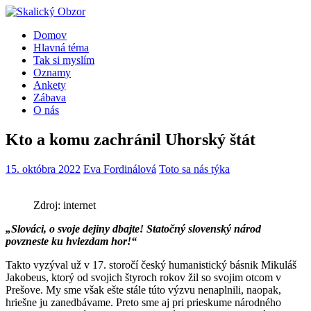
Domov
Hlavná téma
Tak si myslím
Oznamy
Ankety
Zábava
O nás
Kto a komu zachránil Uhorský štát
15. októbra 2022
Eva Fordinálová
Toto sa nás týka
Zdroj: internet
„Slováci, o svoje dejiny dbajte! Statočný slovenský národ
povzneste ku hviezdam hor!“
Takto vyzýval už v 17. storočí český humanistický básnik Mikuláš
Jakobeus, ktorý od svojich štyroch rokov žil so svojim otcom v
Prešove. My sme však ešte stále túto výzvu nenaplnili, naopak,
hriešne ju zanedbávame. Preto sme aj pri prieskume národného