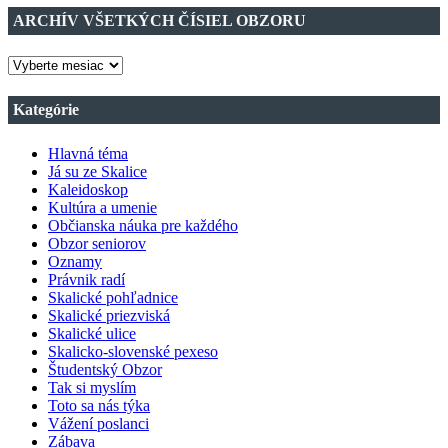
ARCHÍV VŠETKÝCH ČÍSIEL OBZORU
ARCHÍV
VŠETKÝCH
ČÍSIEL
Kategórie
OBZORU
Hlavná téma
Já su ze Skalice
Kaleidoskop
Kultúra a umenie
Občianska náuka pre každého
Obzor seniorov
Oznamy
Právnik radí
Skalické pohľadnice
Skalické priezviská
Skalické ulice
Skalicko-slovenské pexeso
Študentský Obzor
Tak si myslím
Toto sa nás týka
Vážení poslanci
Zábava