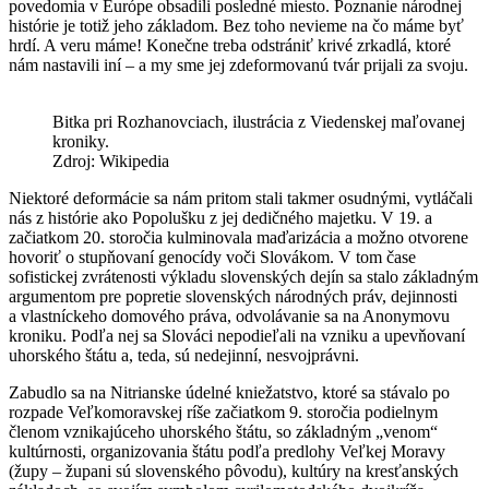
povedomia v Európe obsadili posledné miesto. Poznanie národnej
histórie je totiž jeho základom. Bez toho nevieme na čo máme byť
hrdí. A veru máme! Konečne treba odstrániť krivé zrkadlá, ktoré
nám nastavili iní – a my sme jej zdeformovanú tvár prijali za svoju.
Bitka pri Rozhanovciach, ilustrácia z Viedenskej maľovanej
kroniky.
Zdroj: Wikipedia
Niektoré deformácie sa nám pritom stali takmer osudnými, vytláčali
nás z histórie ako Popolušku z jej dedičného majetku. V 19. a
začiatkom 20. storočia kulminovala maďarizácia a možno otvorene
hovoriť o stupňovaní genocídy voči Slovákom. V tom čase
sofistickej zvrátenosti výkladu slovenských dejín sa stalo základným
argumentom pre popretie slovenských národných práv, dejinnosti
a vlastníckeho domového práva, odvolávanie sa na Anonymovu
kroniku. Podľa nej sa Slováci nepodieľali na vzniku a upevňovaní
uhorského štátu a, teda, sú nedejinní, nesvojprávni.
Zabudlo sa na Nitrianske údelné kniežatstvo, ktoré sa stávalo po
rozpade Veľkomoravskej ríše začiatkom 9. storočia podielnym
členom vznikajúceho uhorského štátu, so základným „venom“
kultúrnosti, organizovania štátu podľa predlohy Veľkej Moravy
(župy – župani sú slovenského pôvodu), kultúry na kresťanských