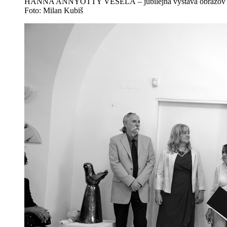
HANNA ANNYOTTY VESELÁ – jubilejná výstava obrazov a p
Foto: Milan Kubiš