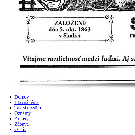
Domov
Hlavná téma
Tak si myslím
Oznamy
Ankety
Zábava
O nás