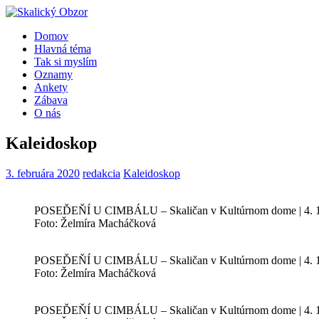
Domov
Hlavná téma
Tak si myslím
Oznamy
Ankety
Zábava
O nás
Kaleidoskop
3. februára 2020
redakcia
Kaleidoskop
POSEĎEŇÍ U CIMBÁLU – Skaličan v Kultúrnom dome | 4. 1
Foto: Želmíra Macháčková
POSEĎEŇÍ U CIMBÁLU – Skaličan v Kultúrnom dome | 4. 1
Foto: Želmíra Macháčková
POSEĎEŇÍ U CIMBÁLU – Skaličan v Kultúrnom dome | 4. 1