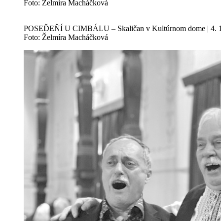
Foto: Želmíra Macháčková
POSEĎEŇÍ U CIMBÁLU – Skaličan v Kultúrnom dome | 4. 1
Foto: Želmíra Macháčková