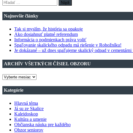
Hľadať:
Najnovšie články
Tak si myslím, že história sa opakuje
Ako dosiahnuť platné referendum
Informácia o podmienkach práva voliť
Spaľovanie skalického odpadu má riešenie v Rohožníku!
Je dokázané – už dnes spaľujeme skalický odpad v cementárni
ARCHÍV VŠETKÝCH ČÍSIEL OBZORU
ARCHÍV
VŠETKÝCH
ČÍSIEL
Kategórie
OBZORU
Hlavná téma
Já su ze Skalice
Kaleidoskop
Kultúra a umenie
Občianska náuka pre každého
Obzor seniorov