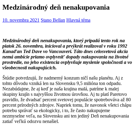
Medzinárodný deň nenakupovania
10. novembra 2021
Stano Bellan
Hlavná téma
Medzinárodný deň nenakupovania, ktorý pripadá tento rok na
piatok 26. novembra, inicioval a prvýkrát realizoval v roku 1992
Kanaďan Ted Dave vo Vancouveri. Táto dnes celosvetová akcia
nemá ambície priamo ovplyvniť dopady nakupovania na životné
prostredie, no jeho existencia ovplyvňuje myslenie spoločnosti a vo
všeobecnosti nakupujúcich.
Štúdie potvrdzujú, že nadmerný konzum ničí našu planétu. Aj z
tohto dôvodu vzniká len na Slovensku 9,5 milióna ton odpadu.
Nezabúdajme, že aj keď je naša krajina malá, patríme k malej
skupiny krajín s najvyššou životnou úrovňou. Aj tu platí Paretovo
pravidlo, že dvadsať percent svetovej populácie spotrebováva až 80
percent prírodných zdrojov. Napriek tomu, že navonok všetci chápu
potrebu správať sa ekologicky, i to, že často nakupujeme
nezmyselne veľa, na Slovensku ani ten jediný Deň nenakupovania
zatiaľ veľkú odozvu nenašiel.