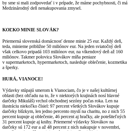
by sme si mali zodpovedať i v prípade, že máme pochybnosti, či má
Medzinárodný deň nenakupovania zmysel.
KOĽKO MINIE SLOVÁK?
Priemerná slovenská domácnosť denne minie 25 eur. Každý deň,
teda, minieme približne 50 miliónov eur. Na jeden sviatočný deň
však celkovo pripadá 103 miliónov eur, na víkendový deň až 160
miliónov. Takmer polovica Slovákov míňa peniaze
v supermarketoch, hypermarketoch, nasleduje oblečenie, kozmetika
a šperky.
HURÁ, VIANOCE!
Výdavky stúpajú smerom k Vianociam, čo je v našej kultúrnej
oblasti (bez ohľadu na to, že v niektorých krajinách nosí hlavné
darčeky Mikuláš) vrchol obchodnej sezóny počas roka. Len na
ilustráciu niekoľko čísiel: 97 percent všetkých Slovákov kupuje
darčeky blízkym, len jedno percento myslí na charitu, no z nich 55
percent kupuje aj oblečenie, 46 percent aj hračky, ale potešiteľných
31 percent kupuje aj knihy. Priemerné výdavky Slovákov na
darčeky sú 172 eur a až 48 percent z nich nakupuje v novembri,