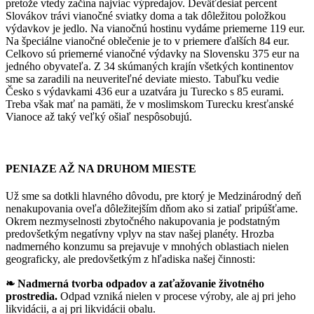
pretože vtedy začína najviac výpredajov. Deväťdesiat percent
Slovákov trávi vianočné sviatky doma a tak dôležitou položkou
výdavkov je jedlo. Na vianočnú hostinu vydáme priemerne 119 eur.
Na špeciálne vianočné oblečenie je to v priemere ďalších 84 eur.
Celkovo sú priemerné vianočné výdavky na Slovensku 375 eur na
jedného obyvateľa. Z 34 skúmaných krajín všetkých kontinentov
sme sa zaradili na neuveriteľné deviate miesto. Tabuľku vedie
Česko s výdavkami 436 eur a uzatvára ju Turecko s 85 eurami.
Treba však mať na pamäti, že v moslimskom Turecku kresťanské
Vianoce až taký veľký ošiaľ nespôsobujú.
PENIAZE AŽ NA DRUHOM MIESTE
Už sme sa dotkli hlavného dôvodu, pre ktorý je Medzinárodný deň
nenakupovania oveľa dôležitejším dňom ako si zatiaľ pripúšťame.
Okrem nezmyselnosti zbytočného nakupovania je podstatným
predovšetkým negatívny vplyv na stav našej planéty. Hrozba
nadmerného konzumu sa prejavuje v mnohých oblastiach nielen
geograficky, ale predovšetkým z hľadiska našej činnosti:
❧ Nadmerná tvorba odpadov a zaťažovanie životného
prostredia.
Odpad vzniká nielen v procese výroby, ale aj pri jeho
likvidácii, a aj pri likvidácii obalu.