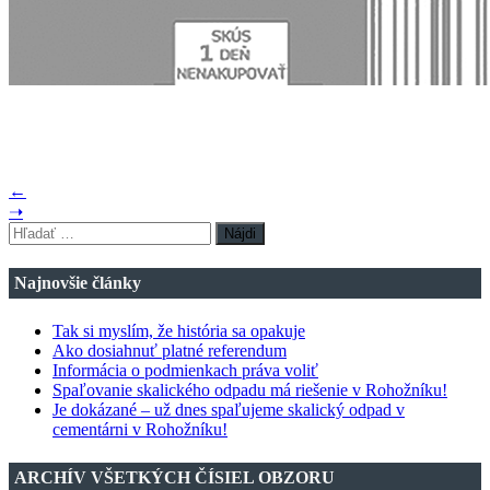
←
➝
Hľadať:
Najnovšie články
Tak si myslím, že história sa opakuje
Ako dosiahnuť platné referendum
Informácia o podmienkach práva voliť
Spaľovanie skalického odpadu má riešenie v Rohožníku!
Je dokázané – už dnes spaľujeme skalický odpad v
cementárni v Rohožníku!
ARCHÍV VŠETKÝCH ČÍSIEL OBZORU