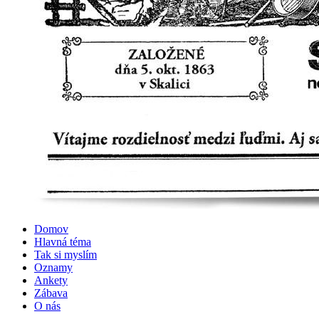
Domov
Hlavná téma
Tak si myslím
Oznamy
Ankety
Zábava
O nás