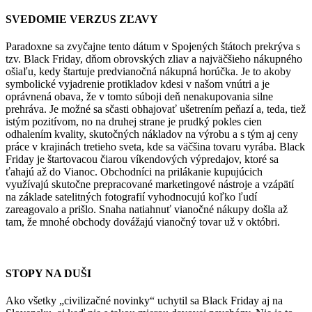
SVEDOMIE VERZUS ZĽAVY
Paradoxne sa zvyčajne tento dátum v Spojených štátoch prekrýva s
tzv. Black Friday, dňom obrovských zliav a najväčšieho nákupného
ošiaľu, kedy štartuje predvianočná nákupná horúčka. Je to akoby
symbolické vyjadrenie protikladov kdesi v našom vnútri a je
oprávnená obava, že v tomto súboji deň nenakupovania silne
prehráva. Je možné sa sčasti obhajovať ušetrením peňazí a, teda, tiež
istým pozitívom, no na druhej strane je prudký pokles cien
odhalením kvality, skutočných nákladov na výrobu a s tým aj ceny
práce v krajinách tretieho sveta, kde sa väčšina tovaru vyrába. Black
Friday je štartovacou čiarou víkendových výpredajov, ktoré sa
ťahajú až do Vianoc. Obchodníci na prilákanie kupujúcich
využívajú skutočne prepracované marketingové nástroje a vzápätí
na základe satelitných fotografií vyhodnocujú koľko ľudí
zareagovalo a prišlo. Snaha natiahnuť vianočné nákupy došla až
tam, že mnohé obchody dovážajú vianočný tovar už v októbri.
STOPY NA DUŠI
Ako všetky „civilizačné novinky“ uchytil sa Black Friday aj na