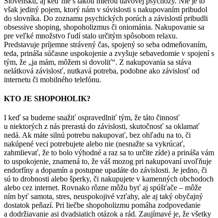
Slovensku, aj keď nie s takou mierou davovej psychózy. Nie je to
však jediný pojem, ktorý nám v súvislosti s nakupovaním pribudol
do slovníka. Do zoznamu psychických porúch a závislostí pribudli
obsessive shoping, shopoholizmus či oniománia. Nakupovanie sa
pre veľké množstvo ľudí stalo určitým spôsobom relaxu.
Predstavuje príjemne strávený čas, spojený so seba odmeňovaním,
teda, prináša súčasne uspokojenie a zvyšuje sebavedomie v spojení s
tým, že „ja mám, môžem si dovoliť“. Z nakupovania sa stáva
nelátková závislosť, nutkavá potreba, podobne ako závislosť od
internetu či mobilného telefónu.
KTO JE SHOPOHOLIK?
I keď sa budeme snažiť ospravedlniť tým, že táto činnosť
u niektorých z nás prerastá do závislosti, skutočnosť sa oklamať
nedá. Ak máte silnú potrebu nakupovať, bez ohľadu na to, či
nakúpené veci potrebujete alebo nie (nesnažte sa vykrúcať,
zahmlievať, že to bolo výhodné a raz sa to určite zíde) a prináša vám
to uspokojenie, znamená to, že váš mozog pri nakupovaní uvoľňuje
endorfíny a dopamín a postupne upadáte do závislosti. Je jedno, či
sú to drobnosti alebo šperky, či nakupujete v kamenných obchodoch
alebo cez internet. Rovnako rôzne môžu byť aj spúšťače – môže
ním byť samota, stres, neuspokojivé vzťahy, ale aj taký obyčajný
dostatok peňazí. Pri liečbe shopoholizmu pomáha zodpovedanie
a dodržiavanie asi dvadsiatich otázok a rád. Zaujímavé je, že všetky