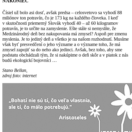
NAKONIEC
Čísiel už bolo asi dosť, avšak predsa – celosvetovo sa vyhodí 88
miliónov ton potravín, čo je 173 kg na každého človeka. I keď
v skutočnosti priemerný Slovák vyhodí 40 – až 60 kilogramov
potravín, je to určite na zamyslenie. Ešte stále si nemyslíte, že
Medzinárodný deň bez nakupovania má zmysel? Aspoň pre zmenu
myslenia. Je to jediný deň a všetko je na našom rozhodnutí. Musíme
však byť presvedčení o jeho význame a o význame toho, že má
zmysel zapojiť sa do neho ako jedinci. Avšak, bez toho, aby sme
podstatu obchádzali tým, že si nakúpime o deň skôr a v piatok z nás
budú ekologickí bojovníci …
Stano Bellan,
zdroj foto: internet