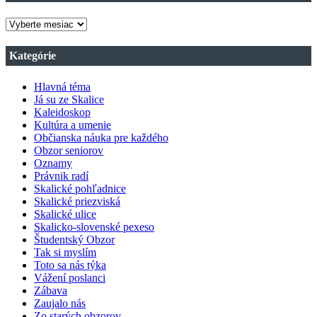
ARCHÍV
VŠETKÝCH
ČÍSIEL
Kategórie
OBZORU
Hlavná téma
Já su ze Skalice
Kaleidoskop
Kultúra a umenie
Občianska náuka pre každého
Obzor seniorov
Oznamy
Právnik radí
Skalické pohľadnice
Skalické priezviská
Skalické ulice
Skalicko-slovenské pexeso
Študentský Obzor
Tak si myslím
Toto sa nás týka
Vážení poslanci
Zábava
Zaujalo nás
Zo starých obzorov