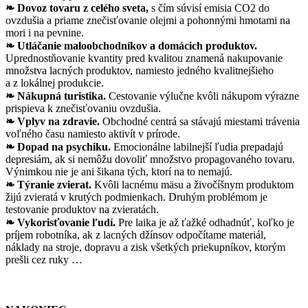
❧ Dovoz tovaru z celého sveta,
s čím súvisí emisia CO2 do
ovzdušia a priame znečisťovanie olejmi a pohonnými hmotami na
mori i na pevnine.
❧ Utláčanie maloobchodníkov a domácich produktov.
Uprednostňovanie kvantity pred kvalitou znamená nakupovanie
množstva lacných produktov, namiesto jedného kvalitnejšieho
a z lokálnej produkcie.
❧ Nákupná turistika.
Cestovanie výlučne kvôli nákupom výrazne
prispieva k znečisťovaniu ovzdušia.
❧ Vplyv na zdravie.
Obchodné centrá sa stávajú miestami trávenia
voľného času namiesto aktivít v prírode.
❧ Dopad na psychiku.
Emocionálne labilnejší ľudia prepadajú
depresiám, ak si nemôžu dovoliť množstvo propagovaného tovaru.
Výnimkou nie je ani šikana tých, ktorí na to nemajú.
❧ Týranie zvierat.
Kvôli lacnému mäsu a živočíšnym produktom
žijú zvieratá v krutých podmienkach. Druhým problémom je
testovanie produktov na zvieratách.
❧ Vykorisťovanie ľudí.
Pre laika je až ťažké odhadnúť, koľko je
príjem robotníka, ak z lacných džínsov odpočítame materiál,
náklady na stroje, dopravu a zisk všetkých priekupníkov, ktorým
prešli cez ruky …