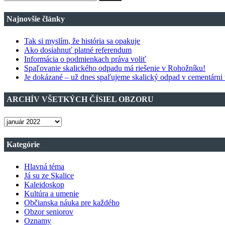
príspevkov
Najnovšie články
Tak si myslím, že história sa opakuje
Ako dosiahnuť platné referendum
Informácia o podmienkach práva voliť
Spaľovanie skalického odpadu má riešenie v Rohožníku!
Je dokázané – už dnes spaľujeme skalický odpad v cementárni
ARCHÍV VŠETKÝCH ČÍSIEL OBZORU
ARCHÍV
VŠETKÝCH
ČÍSIEL
Kategórie
OBZORU
Hlavná téma
Já su ze Skalice
Kaleidoskop
Kultúra a umenie
Občianska náuka pre každého
Obzor seniorov
Oznamy