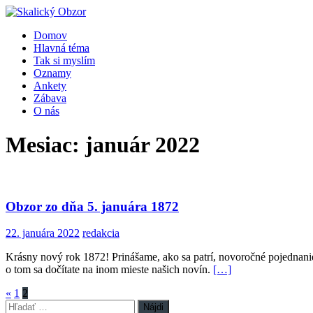
Domov
Hlavná téma
Tak si myslím
Oznamy
Ankety
Zábava
O nás
Mesiac:
január 2022
Obzor zo dňa 5. januára 1872
22. januára 2022
redakcia
Krásny nový rok 1872! Prinášame, ako sa patrí, novoročné pojednanie
o tom sa dočítate na inom mieste našich novín.
[…]
Stránkovanie
«
1
2
Hľadať: