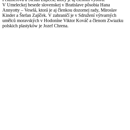
V Umeleckej besede slovenskej v Bratislave pôsobia Hana
Annyotty – Veselá, ktorá je aj členkou dozornej rady, Miroslav
Kinder a Štefan Zajíček. V zahraničí je v Sdružení výtvarných
umělců moravských v Hodoníne Viktor Kováč a členom Zwiazku
polskich plastyków je Jozef Chrena.