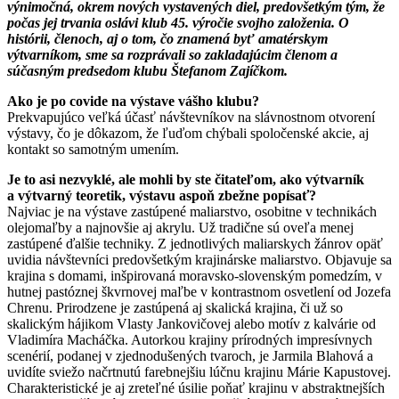
výnimočná, okrem nových vystavených diel, predovšetkým tým, že
počas jej trvania oslávi klub 45. výročie svojho založenia. O
histórii, členoch, aj o tom, čo znamená byť amatérskym
výtvarníkom, sme sa rozprávali so zakladajúcim členom a
súčasným predsedom klubu Štefanom Zajíčkom.
Ako je po covide na výstave vášho klubu?
Prekvapujúco veľká účasť návštevníkov na slávnostnom otvorení
výstavy, čo je dôkazom, že ľuďom chýbali spoločenské akcie, aj
kontakt so samotným umením.
Je to asi nezvyklé, ale mohli by ste čitateľom, ako výtvarník
a výtvarný teoretik, výstavu aspoň zbežne popísať?
Najviac je na výstave zastúpené maliarstvo, osobitne v technikách
olejomaľby a najnovšie aj akrylu. Už tradične sú oveľa menej
zastúpené ďalšie techniky. Z jednotlivých maliarskych žánrov opäť
uvidia návštevníci predovšetkým krajinárske maliarstvo. Objavuje sa
krajina s domami, inšpirovaná moravsko-slovenským pomedzím, v
hutnej pastóznej škvrnovej maľbe v kontrastnom osvetlení od Jozefa
Chrenu. Prirodzene je zastúpená aj skalická krajina, či už so
skalickým hájikom Vlasty Jankovičovej alebo motív z kalvárie od
Vladimíra Macháčka. Autorkou krajiny prírodných impresívnych
scenérií, podanej v zjednodušených tvaroch, je Jarmila Blahová a
uvidíte sviežo načrtnutú farebnejšiu lúčnu krajinu Márie Kapustovej.
Charakteristické je aj zreteľné úsilie poňať krajinu v abstraktnejších