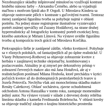
Nezobrazujúce skladby inšpirované minulosťou využívajú kontrast
hrubého nánosu farby – Alexandra Černého, alebo sa vyjadrujú
maľbou s motívom špirál ako P. Orgoň. U Miroslava Kindera sa
objavuje rastrovanie plôch v kontraste s guľovitými tvarmi. Tentoraz
menej zastúpená figurálna tvorba sa pohybuje najmä v oblasti
portrétu. Na jednej strane registrujeme ilustratívne vyznievajúci
portrét známej speváčky od Zuzany Hodáňovej, na strane druhej
hyperrealisticky až fotograficky kontrastný portrét exotickej ženy,
ktorého autorkou je Miriam Límová. Na výstave uvidíte figurálnu
tvorbu aj kompozíciu troch grácií od Miroslava Korčáka.
Prekvapujúco širšie je zastúpené zátišie, všetko kvetinové. Pohybuje
sa v rôznych polohách, od fantazijnejších až po úplne realistické. U
Vlasty Peltznerovej-Rothovej sa objavuje zobrazenie kvetov z
herbára v zaujímavej technike olejomaľby, kombinovanej s
pozlacovaním. Aktuálny je aj zmysel pre dekoratívny prístup v
zobrazení červených makov ako má Jana Hotařová, ale aj v
realistickejšom ponímaní Milana Hruboša, ktoré prechádza v kytici
poľných kvetov až do drobnopisných pestrofarebných tvarov u
Jozefa Petroviča. Nechýba však ani monochrómna skladba makov
Renáty Caletkovej. Oblasť sochárstva, zjavne ochudobnená
odchodom Antona Hanzalíka v tomto roku, zastupuje momentálne
jediný autor. Na výstave vyrastá v súlade z drevenej dosky reliéfna
lineárna skladba z kameňa Ferdinanda Bolebrucha. V oblasti kresby
sa objavuje tradičný záujem o krajinu historického prostredia