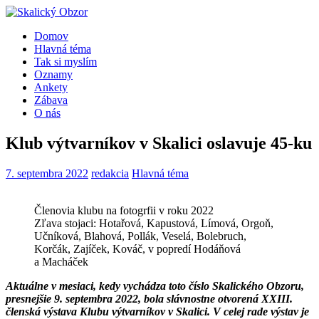
Domov
Hlavná téma
Tak si myslím
Oznamy
Ankety
Zábava
O nás
Klub výtvarníkov v Skalici oslavuje 45-ku
7. septembra 2022
redakcia
Hlavná téma
Členovia klubu na fotogrfii v roku 2022
Zľava stojaci: Hotařová, Kapustová, Límová, Orgoň,
Učníková, Blahová, Pollák, Veselá, Bolebruch,
Korčák, Zajíček, Kováč, v popredí Hodáňová
a Macháček
Aktuálne v mesiaci, kedy vychádza toto číslo Skalického Obzoru,
presnejšie 9. septembra 2022, bola slávnostne otvorená XXIII.
členská výstava Klubu výtvarníkov v Skalici. V celej rade výstav je