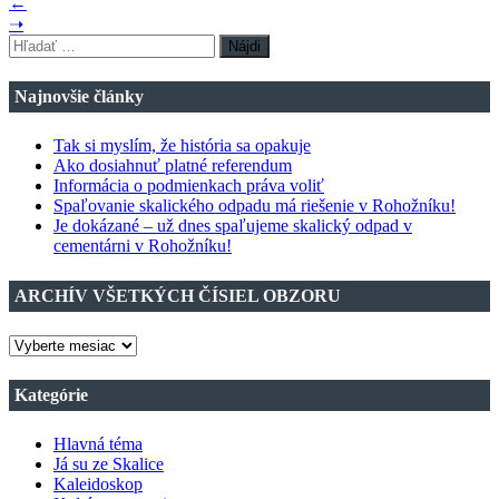
←
➝
Hľadať:
Najnovšie články
Tak si myslím, že história sa opakuje
Ako dosiahnuť platné referendum
Informácia o podmienkach práva voliť
Spaľovanie skalického odpadu má riešenie v Rohožníku!
Je dokázané – už dnes spaľujeme skalický odpad v
cementárni v Rohožníku!
ARCHÍV VŠETKÝCH ČÍSIEL OBZORU
ARCHÍV
VŠETKÝCH
ČÍSIEL
Kategórie
OBZORU
Hlavná téma
Já su ze Skalice
Kaleidoskop