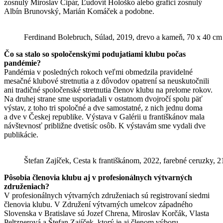
zosnulý Miroslav Cipár, Ľudovít Hološko alebo grafici zosnulý
Albín Brunovský, Marián Komáček a podobne.
Ferdinand Bolebruch, Súlad, 2019, drevo a kameň, 70 x 40 cm
Čo sa stalo so spoločenskými podujatiami klubu počas
pandémie?
Pandémia v posledných rokoch veľmi obmedzila pravidelné
mesačné klubové stretnutia a z dôvodov opatrení sa neuskutočnili
ani tradičné spoločenské stretnutia členov klubu na prelome rokov.
Na druhej strane sme usporiadali v ostatnom dvojročí spolu päť
výstav, z toho tri spoločné a dve samostatné, z nich jednu doma
a dve v Českej republike. Výstava v Galérii u františkánov mala
návštevnosť približne dvetisíc osôb. K výstavám sme vydali dve
publikácie.
Štefan Zajíček, Cesta k františkánom, 2022, farebné ceruzky, 
Pôsobia členovia klubu aj v profesionálnych výtvarných
združeniach?
V profesionálnych výtvarných združeniach sú registrovaní siedmi
členovia klubu. V Združení výtvarných umelcov západného
Slovenska v Bratislave sú Jozef Chrena, Miroslav Korčák, Vlasta
Peltznerová a Štefan Zajíček, ktorý je aj členom výboru.