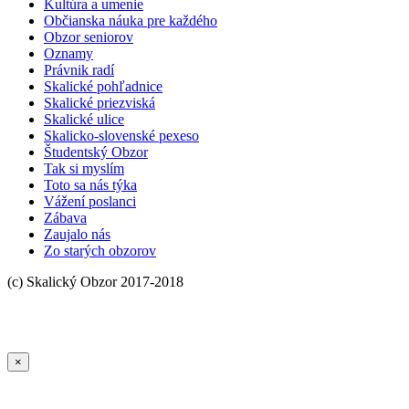
Kultúra a umenie
Občianska náuka pre každého
Obzor seniorov
Oznamy
Právnik radí
Skalické pohľadnice
Skalické priezviská
Skalické ulice
Skalicko-slovenské pexeso
Študentský Obzor
Tak si myslím
Toto sa nás týka
Vážení poslanci
Zábava
Zaujalo nás
Zo starých obzorov
×