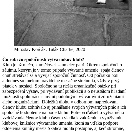
Miroslav Korčák, Tulák Charlie, 2020
Čo robí zo spoločnosti výtvarníkov klub?
Klub je už niečo, kam človek – umelec patrí. Okrem spoločného
záujmu, ktorým je v tomto prípade výtvarné umenie, spája členov
chuť stretávať sa a vyvíjať spoločnú činnosť. Od počiatku boli
a dodnes sú tmelom pravidelné mesačné stretnutia, vždy v prvý
piatok v mesiaci. Spoločne sa tu riešia organizačné otázky pri
zabezpečení výstav, pri vydávaní publikácii a o neustálom hľadaní
možností spolupráce s inými podobnými výtvarnými združeniami
alebo organizáciami. Dôležitú úlohu v odbornom napredovaní
členov klubu zohrávalo aj prinášanie svojich výtvarných prác a ich
spoločné hodnotenie na pôde klubu. Potreba ďalšieho výtvarného
vzdelávania členov klubu časom viedla k založeniu a využívaniu
klubovej knižnice výtvarného umenia, ktorá sa vďaka podpore
oddelenia kultúry mesta Skalica mohla postupne, aj keď skromne,