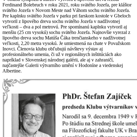
Ferdinand Bolebruch v roku 2021, roku svätého Jozefa, pre kláštor
svätého Jozefa v Novom Meste nad Váhom sochu svätého Jozefa.
Pre kaplnku svätého Jozefa v parku pri farskom kostole v Gbeloch
vytvoril z lipového dreva sochu svätého Jozefa v nadživotnej
veľkosti – dva a pol metrovú. Pre spomínanú kaplnku vytvoril aj
menšiu (25 cm vysokú) sochu svätého Jozefa. Najnovšie vyrezal z
lipového dreva sochu Matúša Čáka trenčianskeho v nadživotnej
veľkosti, 2,20 metra vysokú. Je umiestnená na chate v Považskom
Inovci. Členovia klubu obľubujú návštevy výstav aj
profesionálneho umenia, či už v regionálnych inštitúciách ako
napríklad v Slovenskej národnej galérii, ale aj v zahraničí,
najčastejšie Galerii výtvarního umění v Hodoníne a viedenskej
Albertine.