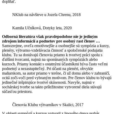
dopĺňať.
NKlub na návšteve u Jozefa Chrenu, 2018
Kamila Učníková, Dotyky leta, 2020
Odborná literatúra však pravdepodobne nie je jediným
zdrojom informácií a podnetov pre osobný rast členov …
Samozrejme, oveľa emotívnejšie a osobnejšie sú sympózia a kurzy,
plenéry, výtvarno-vzdelávacia činnosť a spoločenské podujatia
klubu. Tu sa dostávajú členovia priamo k tvorivej práci spolu s
ďalšími tvorcami, najmä na spomínaných sympóziách alebo
kurzoch. Priamy kontakt s ostatnými účastníkmi býva často veľmi
podnetný a nezastupiteľný. Pri účasti na plenéri, obvykle
maliarskom, sa autor priamo v teréne, či už doma alebo v zahraničí,
ocitá zoči-voči pred vybraným motívom. Pre členov klubu to bývajú
jedinečné inšpirujúce tvorivé skúsenosti. Navyše, najmä v
sochárskej tvorbe sa takto príležitostne vytvorené diela stávajú
súčasťou priestoru.
Členovia Klubu výtvarníkov v Skalici, 2017
V oblasti sympózií a kurzov vytvoril z lipového dreva rezbár