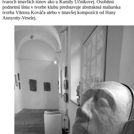
tvaroch tmavších tónov ako u Kamily Učníkovej. Osobitnú
podnetnú líniu v tvorbe klubu predstavuje abstraktná maliarska
tvorba Viktora Kováča alebo v tmavšej kompozícii od Hany
Annyotty-Veselej.