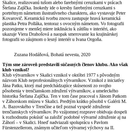
Skalice, realizovanú tušom alebo farebnými ceruzkami v prácach
Štefana Zajíčka. Inokedy ide o kresby farebnými ceruzkami s
portrétnym námetom ilustratívneho charakteru, ako vystavuje Peter
Kovarovič. Keramickú tvorbu znovu zastupuje hravá keramická
plastika Petra Polláka, tentoraz s ovocným námetom. Vo fotografii
pozorujeme v menšej miere inklináciu k zátišiu v interiéri, ako
ukazuje Viera Drahošová a naopak smerovanie ku krajinárskej
fotografii so záujmom o lesný interiér u Ivana Orgoňa.
Zuzana Hodáňová, Bohatá nevesta, 2020
Tým sme zároveň predstavili súčasných členov klubu. Ako však
klub vznikol?
Klub výtvarníkov v Skalici vznikol v októbri 1977 s pôvodným
názvom Klub neprofesionálnych výtvarníkov. Vznikol z iniciatívy
Jána Patku, ktorý mal predchádzajúce skúsenosti zo svojho
pôsobenia v trenčianskom združení výtvarníkov, a umeleckého
historika Štefana Zajíčka. Ten v tom čase pracoval s Jánom Patkom
v Záhorskom múzeu v Skalici. Predtým krátko pôsobil v Galérii M.
A. Bazovského v Trenčíne a tiež poznal vyspelé združenie
trenčianskych výtvarníkov. Po vzájomnej rozprave obidvaja dospeli
k rozhodnutiu pokúsiť sa založiť podobné výtvarné združenie aj na
Záhorí – v Skalici. Hneď nadviazali spoluprácu s Pavlom
Fürstenzellerom, známym učiteľom výtvarnej výchovy na II.