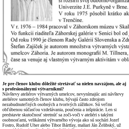
Je pre členov klubu dôležité stretávať sa nielen navzájom, ale aj
s profesionálnymi výtvarníkmi?
Návštevy ateliérov výtvarných umelcov, nevynímajúc ani návštevy
ateliérov samotných členov klubu, bývajú často zdrojom
nezabudnuteľných osobných a tvorivých zážitkov. Sú veľmi
obľúbenou súčasťou vzdelávania, poučenia a inšpirácie. Len si
predstavte skutočnosť stretnúť sa zoči-voči v ateliéri s takými
osobnosťami, velikánmi výtvarného vývoja ako sú sochári Jozef
Fostro, Rudolf Uher alebo Tibor Bártfay, maliari Ján Želibský, už