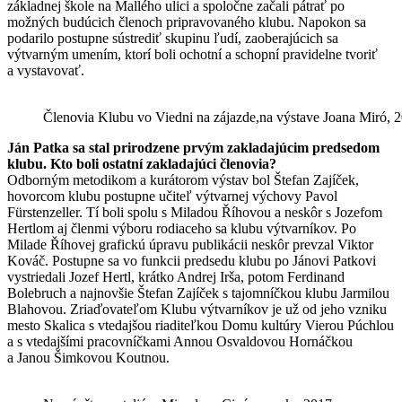
základnej škole na Mallého ulici a spoločne začali pátrať po
možných budúcich členoch pripravovaného klubu. Napokon sa
podarilo postupne sústrediť skupinu ľudí, zaoberajúcich sa
výtvarným umením, ktorí boli ochotní a schopní pravidelne tvoriť
a vystavovať.
Členovia Klubu vo Viedni na zájazde,na výstave Joana Miró, 
Ján Patka sa stal prirodzene prvým zakladajúcim predsedom
klubu. Kto boli ostatní zakladajúci členovia?
Odborným metodikom a kurátorom výstav bol Štefan Zajíček,
hovorcom klubu postupne učiteľ výtvarnej výchovy Pavol
Fürstenzeller. Tí boli spolu s Miladou Říhovou a neskôr s Jozefom
Hertlom aj členmi výboru rodiaceho sa klubu výtvarníkov. Po
Milade Říhovej grafickú úpravu publikácii neskôr prevzal Viktor
Kováč. Postupne sa vo funkcii predsedu klubu po Jánovi Patkovi
vystriedali Jozef Hertl, krátko Andrej Irša, potom Ferdinand
Bolebruch a najnovšie Štefan Zajíček s tajomníčkou klubu Jarmilou
Blahovou. Zriaďovateľom Klubu výtvarníkov je už od jeho vzniku
mesto Skalica s vtedajšou riaditeľkou Domu kultúry Vierou Púchlou
a s vtedajšími pracovníčkami Annou Osvaldovou Hornáčkou
a Janou Šimkovou Koutnou.