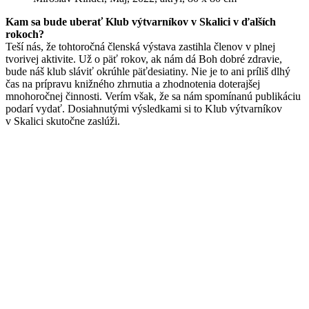
Kam sa bude uberať Klub výtvarníkov v Skalici v ďalších
rokoch?
Teší nás, že tohtoročná členská výstava zastihla členov v plnej
tvorivej aktivite. Už o päť rokov, ak nám dá Boh dobré zdravie,
bude náš klub sláviť okrúhle päťdesiatiny. Nie je to ani príliš dlhý
čas na prípravu knižného zhrnutia a zhodnotenia doterajšej
mnohoročnej činnosti. Verím však, že sa nám spomínanú publikáciu
podarí vydať. Dosiahnutými výsledkami si to Klub výtvarníkov
v Skalici skutočne zaslúži.