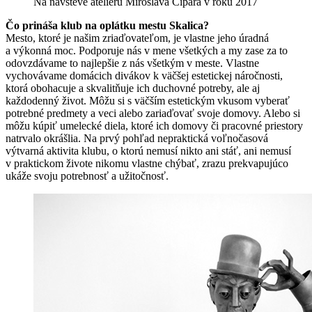
Na návšteve ateliéru Miroslava Cipára v roku 2017
Čo prináša klub na oplátku mestu Skalica?
Mesto, ktoré je našim zriaďovateľom, je vlastne jeho úradná
a výkonná moc. Podporuje nás v mene všetkých a my zase za to
odovzdávame to najlepšie z nás všetkým v meste. Vlastne
vychovávame domácich divákov k väčšej estetickej náročnosti,
ktorá obohacuje a skvalitňuje ich duchovné potreby, ale aj
každodenný život. Môžu si s väčším estetickým vkusom vyberať
potrebné predmety a veci alebo zariaďovať svoje domovy. Alebo si
môžu kúpiť umelecké diela, ktoré ich domovy či pracovné priestory
natrvalo okrášlia. Na prvý pohľad nepraktická voľnočasová
výtvarná aktivita klubu, o ktorú nemusí nikto ani stáť, ani nemusí
v praktickom živote nikomu vlastne chýbať, zrazu prekvapujúco
ukáže svoju potrebnosť a užitočnosť.