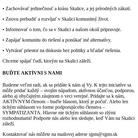
• Zachovávať jedinečnosť a krásu Skalice, a jej prírodných zákutí.
• Znovu prebudiť a rozvíjať v Skalici komunitný život.
• Informovať o tom, čo sa v Skalici a našom okolí pripravuje.
• Zapájať komunitu do riešení a ponúkať iné alternatívy.
• Vytvárať priestor na diskusiu bez politiky a hľadať riešenia.
Chceme spájať ľudí, ktorým na Skalici záleží.
BUĎTE AKTÍVNI S NAMI
Budeme veľmi radi, ak sa pridáte k nám aj Vy. K tejto iniciatíve sa
môže pridať každý – svojím nápadom, aktívnou účasťou, podporou,
alebo aj obyčajným záujmom o veci verejné. Pridajte sa k nám,
AKTÍVNYM členom – buďte hlasom, ktorý je počuť. Alebo len
tichým súhlasom vo forme podporujúceho členstva –
SYMPATIZANTA. Hlavne nie tichým súhlasom so zlými
rozhodnutiami! Podporte nás alebo len sledujte, keď Vám na Skalici
záleží.
Kontaktovať nás môžete na mailovej adrese sjpm@sjpm.sk