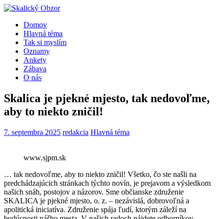
Domov
Hlavná téma
Tak si myslím
Oznamy
Ankety
Zábava
O nás
Skalica je pjekné mjesto, tak nedovoľme,
aby to niekto zničil!
7. septembra 2025
redakcia
Hlavná téma
www.sjpm.sk
… tak nedovoľme, aby to niekto zničil! Všetko, čo ste našli na
predchádzajúcich stránkach týchto novín, je prejavom a výsledkom
našich snáh, postojov a názorov. Sme občianske združenie
SKALICA je pjekné mjesto, o. z. – nezávislá, dobrovoľná a
apolitická iniciatíva. Združenie spája ľudí, ktorým záleží na
budúcnosti nášho mesta. V našich radoch nájdete odborníkov,