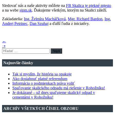
Sledovať nás a naše aktivity môžete na
FB Skalica je pjekné mjesto
a na webe
sjpm.sk
. Ďakujeme všetkým, ktorým na Skalici záleží.
Zakladatelia:
Ing. Želmíra Macháčková
,
Mgr. Richard Bardon
,
Ing.
Andrej Petrinec
,
Dan Szuhaj
a ďalší ľudia z iniciatívy.
←
➝
Hľadať:
Najnovšie články
Tak si myslím, že história sa opakuje
Ako dosiahnuť platné referendum
Informácia o podmienkach práva voliť
Spaľovanie skalického odpadu má riešenie v Rohožníku!
Je dokázané – už dnes spaľujeme skalický odpad v
cementárni v Rohožníku!
ARCHÍV VŠETKÝCH ČÍSIEL OBZORU