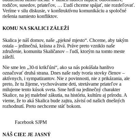
rodičov, susedov, priateľov, … Ľudí chceme spájať, nie rozdeľovať.
Veríme v silu diskusie, v konštruktívnu komunikáciu a spoločné
riešenia namiesto konfliktov.
KOMU NA SKALICI ZÁLEŽÍ
Skalica je náš domov, naše „pjekné mjesto“. Chceme, aby takým
ostala – jedinečná, krásna a živá. Práve preto vzniklo naše
združenie, komunita Skaličanov – ľudí, ktorým na tomto meste
záleží.
Nie sme len „30-ti krikľúni“, ako sa nás pokúšala hanlivo
označovať druhá strana. Dnes naše rady tvoria stovky členov –
aktívnych, i sympatizantov. Nie z povinnosti, nie z prikázania, ale
preto, že tu žijeme, vychovávame deti, stretávame priateľov a
milujeme tento kúsok sveta. Sme hrdí na jedinečný charakter
Skalice, na jej malebné zákutia, na históriu, kultúru aj prírodu. A
vieme, že to aká Skalica bude zajtra, závisí od našich dnešných
rozhodnutí. Preto nechceme stáť bokom.
Facebook SJPM
NÁŠ CIEĽ JE JASNÝ