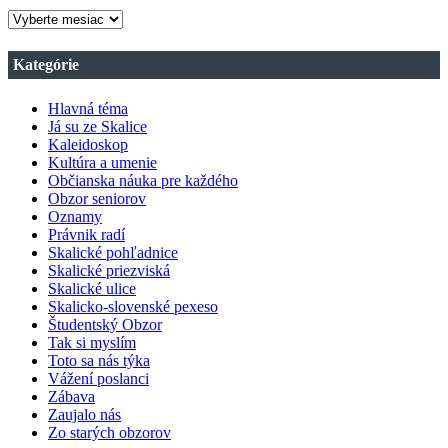
ARCHÍV
VŠETKÝCH
ČÍSIEL
Kategórie
OBZORU
Hlavná téma
Já su ze Skalice
Kaleidoskop
Kultúra a umenie
Občianska náuka pre každého
Obzor seniorov
Oznamy
Právnik radí
Skalické pohľadnice
Skalické priezviská
Skalické ulice
Skalicko-slovenské pexeso
Študentský Obzor
Tak si myslím
Toto sa nás týka
Vážení poslanci
Zábava
Zaujalo nás
Zo starých obzorov