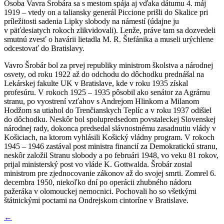
Osoba Vavra Šrobára sa s mestom spája aj vďaka dátumu 4. máj
1919 – vtedy on a taliansky generál Piccione prišli do Skalice pri
príležitosti sadenia Lipky slobody na námestí (údajne ju
v päťdesiatych rokoch zlikvidovali). Lenže, práve tam sa dozvedeli
smutnú zvesť o havárii lietadla M. R. Štefánika a museli urýchlene
odcestovať do Bratislavy.
Vavro Šrobár bol za prvej republiky ministrom školstva a národnej
osvety, od roku 1922 až do odchodu do dôchodku prednášal na
Lekárskej fakulte UK v Bratislave, kde v roku 1935 získal
profesúru. V rokoch 1925 – 1935 pôsobil ako senátor za Agrárnu
stranu, po vyostrení vzťahov s Andrejom Hlinkom a Milanom
Hodžom sa utiahol do Trenčianskych Teplíc a v roku 1937 odišiel
do dôchodku. Neskôr bol spolupredsedom povstaleckej Slovenskej
národnej rady, dokonca predsedal slávnostnému zasadnutiu vlády v
Košiciach, na ktorom vyhlásili Košický vládny program. V rokoch
1945 – 1946 zastával post ministra financií za Demokratickú stranu,
neskôr založil Stranu slobody a po februári 1948, vo veku 81 rokov,
prijal ministerský post vo vláde K. Gottwalda. Šrobár zostal
ministrom pre zjednocovanie zákonov až do svojej smrti. Zomrel 6.
decembra 1950, niekoľko dní po operácii zhubného nádoru
pažeráka v olomouckej nemocnici. Pochovali ho so všetkými
štátnickými poctami na Ondrejskom cintoríne v Bratislave.
←