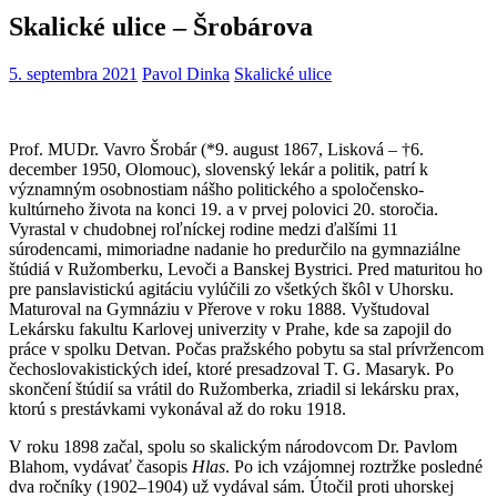
Skalické ulice – Šrobárova
5. septembra 2021
Pavol Dinka
Skalické ulice
Prof. MUDr. Vavro Šrobár (*9. august 1867, Lisková – †6.
december 1950, Olomouc), slovenský lekár a politik, patrí k
významným osobnostiam nášho politického a spoločensko-
kultúrneho života na konci 19. a v prvej polovici 20. storočia.
Vyrastal v chudobnej roľníckej rodine medzi ďalšími 11
súrodencami, mimoriadne nadanie ho predurčilo na gymnaziálne
štúdiá v Ružomberku, Levoči a Banskej Bystrici. Pred maturitou ho
pre panslavistickú agitáciu vylúčili zo všetkých škôl v Uhorsku.
Maturoval na Gymnáziu v Přerove v roku 1888. Vyštudoval
Lekársku fakultu Karlovej univerzity v Prahe, kde sa zapojil do
práce v spolku Detvan. Počas pražského pobytu sa stal prívržencom
čechoslovakistických ideí, ktoré presadzoval T. G. Masaryk. Po
skončení štúdií sa vrátil do Ružomberka, zriadil si lekársku prax,
ktorú s prestávkami vykonával až do roku 1918.
V roku 1898 začal, spolu so skalickým národovcom Dr. Pavlom
Blahom, vydávať časopis
Hlas
. Po ich vzájomnej roztržke posledné
dva ročníky (1902–1904) už vydával sám. Útočil proti uhorskej