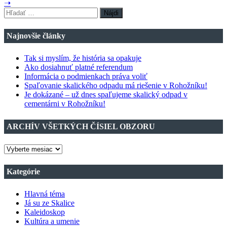
➝
Hľadať:
Najnovšie články
Tak si myslím, že história sa opakuje
Ako dosiahnuť platné referendum
Informácia o podmienkach práva voliť
Spaľovanie skalického odpadu má riešenie v Rohožníku!
Je dokázané – už dnes spaľujeme skalický odpad v
cementárni v Rohožníku!
ARCHÍV VŠETKÝCH ČÍSIEL OBZORU
ARCHÍV
VŠETKÝCH
ČÍSIEL
Kategórie
OBZORU
Hlavná téma
Já su ze Skalice
Kaleidoskop
Kultúra a umenie