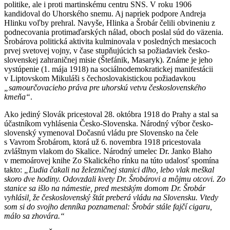
politike, ale i proti martinskému centru SNS. V roku 1906
kandidoval do Uhorského snemu. Aj napriek podpore Andreja
Hlinku voľby prehral. Navyše, Hlinka a Šrobár čelili obvineniu z
podnecovania protimaďarských nálad, oboch poslal súd do väzenia.
Šrobárova politická aktivita kulminovala v posledných mesiacoch
prvej svetovej vojny, v čase stupňujúcich sa požiadaviek česko-
slovenskej zahraničnej misie (Štefánik, Masaryk). Známe je jeho
vystúpenie (1. mája 1918) na sociálnodemokratickej manifestácii
v Liptovskom Mikuláši s čechoslovakistickou požiadavkou
„samourčovacieho práva pre uhorskú vetvu československého
kmeňa“
.
Ako jediný Slovák pricestoval 28. októbra 1918 do Prahy a stal sa
účastníkom vyhlásenia Česko-Slovenska. Národný výbor česko-
slovenský vymenoval Dočasnú vládu pre Slovensko na čele
s Vavrom Šrobárom, ktorá už 6. novembra 1918 pricestovala
zvláštnym vlakom do Skalice. Národný umelec Dr. Janko Blaho
v memoárovej knihe Zo Skalického rínku na túto udalosť spomína
takto:
„Ľudia čakali na železničnej stanici dlho, lebo vlak meškal
skoro dve hodiny. Odovzdali kvety Dr. Šrobárovi a môjmu otcovi. Zo
stanice sa išlo na námestie, pred mestským domom Dr. Šrobár
vyhlásil, že československý štát preberá vládu na Slovensku. Vtedy
som si do svojho denníka poznamenal: Šrobár stále fajčí cigaru,
málo sa zhovára.“