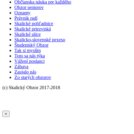
Občianska náuka pre každého
Obzor seniorov
Oznamy
Právnik radí
Skalické pohľadnice
Skalické priezviská
Skalické ulice
Skalicko-slovenské pexeso
Študentský Obzor
Tak si myslím
Toto sa nás týka
Vážení poslanci
Zábava
Zaujalo nás
Zo starých obzorov
×