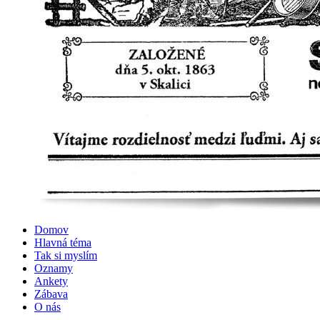
Domov
Hlavná téma
Tak si myslím
Oznamy
Ankety
Zábava
O nás