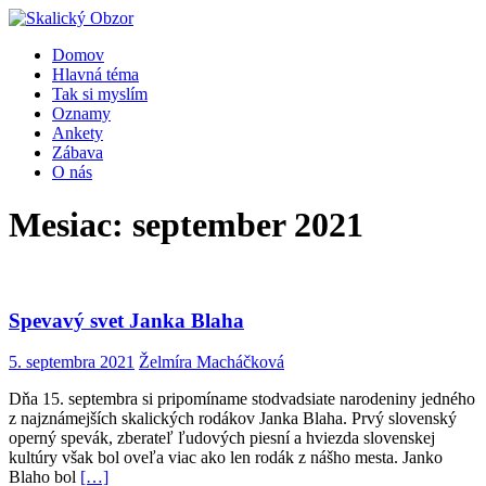
Domov
Hlavná téma
Tak si myslím
Oznamy
Ankety
Zábava
O nás
Mesiac:
september 2021
Spevavý svet Janka Blaha
5. septembra 2021
Želmíra Macháčková
Dňa 15. septembra si pripomíname stodvadsiate narodeniny jedného
z najznámejších skalických rodákov Janka Blaha. Prvý slovenský
operný spevák, zberateľ ľudových piesní a hviezda slovenskej
kultúry však bol oveľa viac ako len rodák z nášho mesta. Janko
Blaho bol
[…]