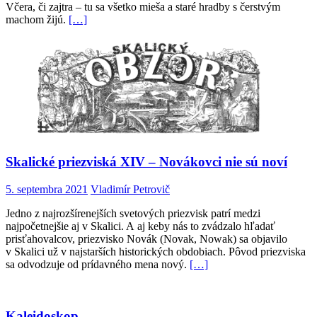
Včera, či zajtra – tu sa všetko mieša a staré hradby s čerstvým
machom žijú.
[…]
Skalické priezviská XIV – Novákovci nie sú noví
5. septembra 2021
Vladimír Petrovič
Jedno z najrozšírenejších svetových priezvisk patrí medzi
najpočetnejšie aj v Skalici. A aj keby nás to zvádzalo hľadať
prisťahovalcov, priezvisko Novák (Novak, Nowak) sa objavilo
v Skalici už v najstarších historických obdobiach. Pôvod priezviska
sa odvodzuje od prídavného mena nový.
[…]
Kaleidoskop