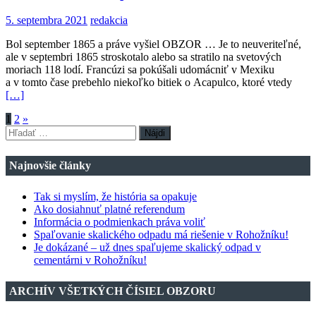
5. septembra 2021
redakcia
Bol september 1865 a práve vyšiel OBZOR … Je to neuveriteľné,
ale v septembri 1865 stroskotalo alebo sa stratilo na svetových
moriach 118 lodí. Francúzi sa pokúšali udomácniť v Mexiku
a v tomto čase prebehlo niekoľko bitiek o Acapulco, ktoré vtedy
[…]
Stránkovanie
1
2
»
Hľadať:
príspevkov
Najnovšie články
Tak si myslím, že história sa opakuje
Ako dosiahnuť platné referendum
Informácia o podmienkach práva voliť
Spaľovanie skalického odpadu má riešenie v Rohožníku!
Je dokázané – už dnes spaľujeme skalický odpad v
cementárni v Rohožníku!
ARCHÍV VŠETKÝCH ČÍSIEL OBZORU