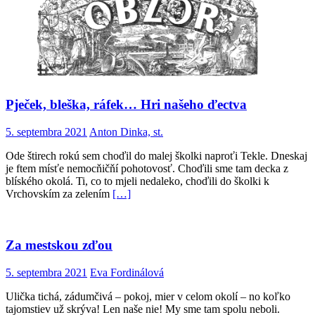
Pječek, bleška, ráfek… Hri našeho ďectva
5. septembra 2021
Anton Dinka, st.
Ode štirech rokú sem choďil do malej školki naproťi Tekle. Dneskaj
je ftem mísťe nemocňičňí pohotovosť. Choďili sme tam decka z
blíského okolá. Ti, co to mjeli nedaleko, choďili do školki k
Vrchovskím za zelením
[…]
Za mestskou zďou
5. septembra 2021
Eva Fordinálová
Ulička tichá, zádumčivá – pokoj, mier v celom okolí – no koľko
tajomstiev už skrýva! Len naše nie! My sme tam spolu neboli.