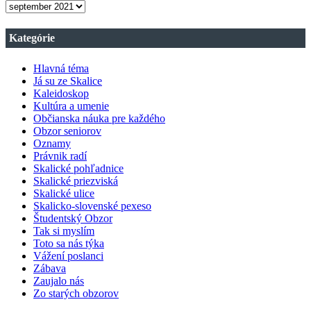
ARCHÍV
VŠETKÝCH
ČÍSIEL
Kategórie
OBZORU
Hlavná téma
Já su ze Skalice
Kaleidoskop
Kultúra a umenie
Občianska náuka pre každého
Obzor seniorov
Oznamy
Právnik radí
Skalické pohľadnice
Skalické priezviská
Skalické ulice
Skalicko-slovenské pexeso
Študentský Obzor
Tak si myslím
Toto sa nás týka
Vážení poslanci
Zábava
Zaujalo nás
Zo starých obzorov