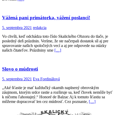
Vážená pani primátorka, vážení poslanci!
5. septembra 2021
redakcia
Vo chvíli, keď odchádza toto číslo Skalického Obzoru do tlače, je
posledný deň prázdnin. Veríme, že ste načerpali dostatok síl aj pre
spravovanie našich spoločných vecí a aj pre odpovede na otázky
našich čitateľov. Prázdniny sme
[…]
Slovo o múdrosti
5. septembra 2021
Eva Fordinálová
„Aké šťastie je mať každučký okamih naplnený obrovským
záujmom, ktorým srdce rastie a rozširuje sa, keď človek nemôže byť
k ničomu ľahostajný.“ Honoré de Balzac Aj k tomuto šťastiu sa
môžeme dopracovať len cez múdrosť. Cez poznanie,
[…]