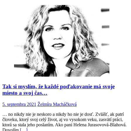
Tak si myslím, že každé poďakovanie má svoje
miesto a svoj čas…
5. septembra 2021
Želmíra Macháčková
… no nikdy nie je neskoro a nikdy ho nie je dosť. Zvlášť, ak patrí
človeku, ktorý svoj celý život, aj vo vysokom veku, zasvätí práci,
ktorá sa stala jeho poslaním. Ako pani Helena Jurasovová-Blahová.
Dovolím
[…]