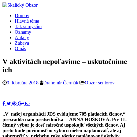
Domov
Hlavná téma
Tak si myslím
Oznamy
Ankety
Zábava
O nás
V aktivitách nepoľavíme – uskutočníme
ich
9. februára 2018
Drahomír Čermák
Obzor seniorov
„V našej organizácii JDS evidujeme 705 platiacich členov,“
prezradila nám predsedníčka – ANNA HOŠKOVÁ. Pre 11-
členný výbor je dosť náročné uspokojiť všetkých členov. Aj
preto bude povinnosťou výboru nielen naplánovať, ale aj
zabezpečiť v priebehu roka všetky naplánované aktivity.