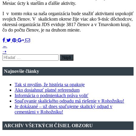
Mesiac úcty k starším a ďalšie aktivity.
I v tomto roku sa naša organizácia bude snažiť aktivitami uspokojiť
svojich členov. V skalickom okrese žije viac ako 9-tisíc dôchodcov,
okresná organizácia JDS eviduje 3817 členov a v Trnavskom kraji,
čo do počtu členov, je na druhom mieste.
←
➝
Hľadať:
Najnovšie články
Tak si myslím, že história sa opakuje
Ako dosiahnuť platné referendum
Informácia o podmienkach práva voliť
Spaľovanie skalického odpadu má riešenie v Rohožníku!
Je dokázané – už dnes spaľujeme skalický odpad v
cementárni v Rohožníku!
ARCHÍV VŠETKÝCH ČÍSIEL OBZORU