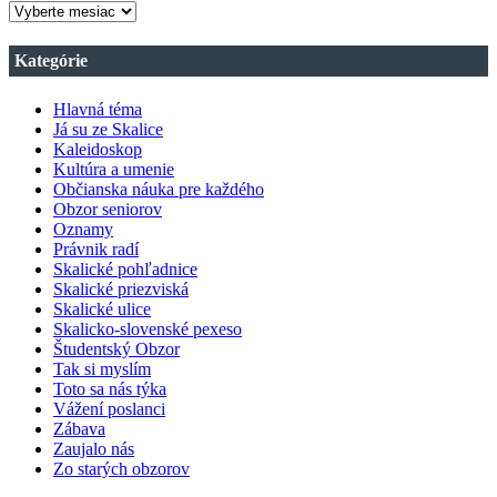
ARCHÍV
VŠETKÝCH
ČÍSIEL
Kategórie
OBZORU
Hlavná téma
Já su ze Skalice
Kaleidoskop
Kultúra a umenie
Občianska náuka pre každého
Obzor seniorov
Oznamy
Právnik radí
Skalické pohľadnice
Skalické priezviská
Skalické ulice
Skalicko-slovenské pexeso
Študentský Obzor
Tak si myslím
Toto sa nás týka
Vážení poslanci
Zábava
Zaujalo nás
Zo starých obzorov