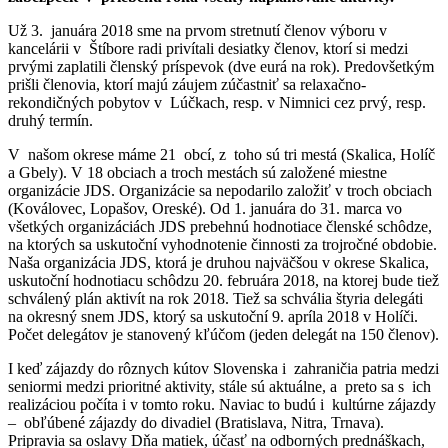
Už 3. januára 2018 sme na prvom stretnutí členov výboru v
kancelárii v Štíbore radi privítali desiatky členov, ktorí si medzi
prvými zaplatili členský príspevok (dve eurá na rok). Predovšetkým
prišli členovia, ktorí majú záujem zúčastniť sa relaxačno-
rekondičných pobytov v Lúčkach, resp. v Nimnici cez prvý, resp.
druhý termín.
V našom okrese máme 21 obcí, z toho sú tri mestá (Skalica, Holíč
a Gbely). V 18 obciach a troch mestách sú založené miestne
organizácie JDS. Organizácie sa nepodarilo založiť v troch obciach
(Koválovec, Lopašov, Oreské). Od 1. januára do 31. marca vo
všetkých organizáciách JDS prebehnú hodnotiace členské schôdze,
na ktorých sa uskutoční vyhodnotenie činnosti za trojročné obdobie.
Naša organizácia JDS, ktorá je druhou najväčšou v okrese Skalica,
uskutoční hodnotiacu schôdzu 20. februára 2018, na ktorej bude tiež
schválený plán aktivít na rok 2018. Tiež sa schvália štyria delegáti
na okresný snem JDS, ktorý sa uskutoční 9. apríla 2018 v Holíči.
Počet delegátov je stanovený kľúčom (jeden delegát na 150 členov).
I keď zájazdy do rôznych kútov Slovenska i zahraničia patria medzi
seniormi medzi prioritné aktivity, stále sú aktuálne, a preto sa s ich
realizáciou počíta i v tomto roku. Naviac to budú i kultúrne zájazdy
– obľúbené zájazdy do divadiel (Bratislava, Nitra, Trnava).
Pripravia sa oslavy Dňa matiek, účasť na odborných prednáškach,