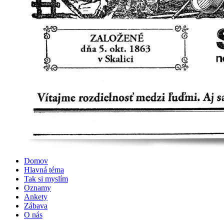
Domov
Hlavná téma
Tak si myslím
Oznamy
Ankety
Zábava
O nás