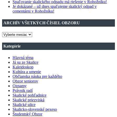
Spaľovanie skalického odpadu má riešenie v Rohožníku!
Je dokázané – už dnes spaľujeme skalický odpad v
cementárni v Rohožníku!
ARCHÍV VŠETKÝCH ČÍSIEL OBZORU
ARCHÍV
VŠETKÝCH
ČÍSIEL
Kategórie
OBZORU
Hlavná téma
Já su ze Skalice
Kaleidoskop
Kultúra a umenie
Občianska náuka pre každého
Obzor seniorov
Oznamy
Právnik radí
Skalické pohľadnice
Skalické priezviská
Skalické ulice
Skalicko-slovenské pexeso
Študentský Obzor