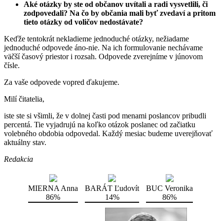
Aké otázky by ste od občanov uvítali a radi vysvetlili, či
zodpovedali? Na čo by občania mali byť zvedaví a pritom
tieto otázky od voličov nedostávate?
Keďže tentokrát nekladieme jednoduché otázky, nežiadame
jednoduché odpovede áno-nie. Na ich formulovanie nechávame
väčší časový priestor i rozsah. Odpovede zverejníme v júnovom
čísle.
Za vaše odpovede vopred ďakujeme.
Milí čitatelia,
iste ste si všimli, že v dolnej časti pod menami poslancov pribudli
percentá. Tie vyjadrujú na koľko otázok poslanec od začiatku
volebného obdobia odpovedal. Každý mesiac budeme uverejňovať
aktuálny stav.
Redakcia
MIERNA Anna
BARÁT Ľudovít
BUC Veronika
86%
14%
86%