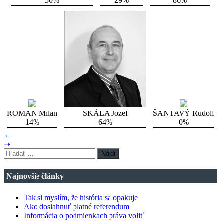
50%
29%
86%
ROMAN Milan
SKÁLA Jozef
ŠANTAVÝ Rudolf
14%
64%
0%
←
➝
Hľadať:
Najnovšie články
Tak si myslím, že história sa opakuje
Ako dosiahnuť platné referendum
Informácia o podmienkach práva voliť