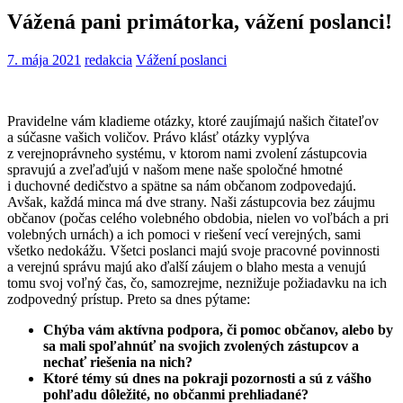
Vážená pani primátorka, vážení poslanci!
7. mája 2021
redakcia
Vážení poslanci
Pravidelne vám kladieme otázky, ktoré zaujímajú našich čitateľov
a súčasne vašich voličov. Právo klásť otázky vyplýva
z verejnoprávneho systému, v ktorom nami zvolení zástupcovia
spravujú a zveľaďujú v našom mene naše spoločné hmotné
i duchovné dedičstvo a spätne sa nám občanom zodpovedajú.
Avšak, každá minca má dve strany. Naši zástupcovia bez záujmu
občanov (počas celého volebného obdobia, nielen vo voľbách a pri
volebných urnách) a ich pomoci v riešení vecí verejných, sami
všetko nedokážu. Všetci poslanci majú svoje pracovné povinnosti
a verejnú správu majú ako ďalší záujem o blaho mesta a venujú
tomu svoj voľný čas, čo, samozrejme, neznižuje požiadavku na ich
zodpovedný prístup. Preto sa dnes pýtame:
Chýba vám aktívna podpora, či pomoc občanov, alebo by
sa mali spoľahnúť na svojich zvolených zástupcov a
nechať riešenia na nich?
Ktoré témy sú dnes na pokraji pozornosti a sú z vášho
pohľadu dôležité, no občanmi prehliadané?