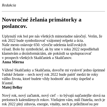
Redakcia
Novoročné želania primátorky a
poslancov.
Uplynulý rok bol pre nás všetkých mimoriadne náročný. Verím, že
rok 2022 bude symbolizovať vzájomný rešpekt a úcta.
Naše mesto oslavuje 650. výročie udelenia kráľovských
výsad. Bolo by symbolické, ak by sme v roku 2022 nepodliehali
klamstvám a dezinformáciám, ale pokúsili sa spolupracovať
v prospech všetkých Skaličaniek a Skaličanov.
Anna Mierna
Vážené Skaličanky a Skaličania, dovoľte mi vysloviť jedno úprimné
ľudské želanie – nech nový rok 2022 bude patriť medzi tie roky
vášho života, ktoré budete vždy hodnotiť ako roky úspešné a
šťastné.
Matej Bellay
Nový rok, nový začiatok, nový cieľ – to bývajú najčastejšie slová na
prelomoch kalendárnych rokov. Vinšujem vám, milí čitatelia, nech je
rok 2022 plný zdravia, energie, vitality, nech je príležitosťou pre