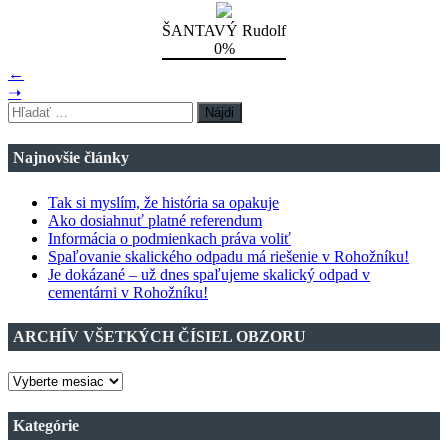
ŠANTAVÝ Rudolf
0%
←
➝
Hľadať:
Najnovšie články
Tak si myslím, že história sa opakuje
Ako dosiahnuť platné referendum
Informácia o podmienkach práva voliť
Spaľovanie skalického odpadu má riešenie v Rohožníku!
Je dokázané – už dnes spaľujeme skalický odpad v
cementárni v Rohožníku!
ARCHÍV VŠETKÝCH ČÍSIEL OBZORU
ARCHÍV
VŠETKÝCH
ČÍSIEL
Kategórie
OBZORU