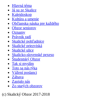
Hlavná téma
Já su ze Skalice
Kaleidoskop
Kultúra a umenie
Občianska náuka pre každého
Obzor seniorov
Oznamy
Právnik radí
Skalické pohľadnice
Skalické priezviská
Skalické ulice
Skalicko-slovenské pexeso
Študentský Obzor
Tak si myslím
Toto sa nás týka
Vážení poslanci
Zábava
Zaujalo nás
Zo starých obzorov