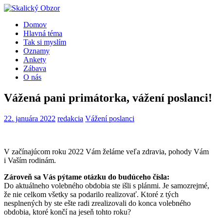
Domov
Hlavná téma
Tak si myslím
Oznamy
Ankety
Zábava
O nás
Vážená pani primátorka, vážení poslanci!
22. januára 2022
redakcia
Vážení poslanci
V začínajúcom roku 2022 Vám želáme veľa zdravia, pohody Vám
i Vaším rodinám.
Zároveň sa Vás pýtame otázku do budúceho čísla:
Do aktuálneho volebného obdobia ste išli s plánmi. Je samozrejmé,
že nie celkom všetky sa podarilo realizovať. Ktoré z tých
nesplnených by ste ešte radi zrealizovali do konca volebného
obdobia, ktoré končí na jeseň tohto roku?