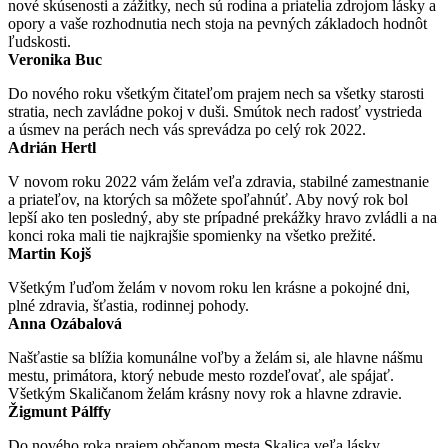
nové skúsenosti a zážitky, nech sú rodina a priatelia zdrojom lásky a
opory a vaše rozhodnutia nech stoja na pevných základoch hodnôt
ľudskosti.
Veronika Buc
Do nového roku všetkým čitateľom prajem nech sa všetky starosti
stratia, nech zavládne pokoj v duši. Smútok nech radosť vystrieda
a úsmev na perách nech vás sprevádza po celý rok 2022.
Adrián Hertl
V novom roku 2022 vám želám veľa zdravia, stabilné zamestnanie
a priateľov, na ktorých sa môžete spoľahnúť. Aby nový rok bol
lepší ako ten posledný, aby ste prípadné prekážky hravo zvládli a na
konci roka mali tie najkrajšie spomienky na všetko prežité.
Martin Kojš
Všetkým ľuďom želám v novom roku len krásne a pokojné dni,
plné zdravia, šťastia, rodinnej pohody.
Anna Ozábalová
Našťastie sa blížia komunálne voľby a želám si, ale hlavne nášmu
mestu, primátora, ktorý nebude mesto rozdeľovať, ale spájať.
Všetkým Skaličanom želám krásny novy rok a hlavne zdravie.
Žigmunt Pálffy
Do nového roka prajem občanom mesta Skalica veľa lásky,