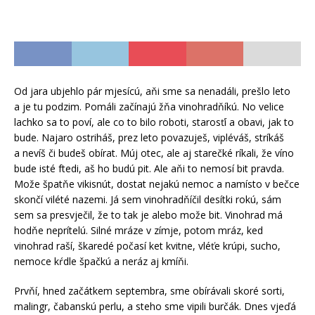
Od jara ubjehlo pár mjesícú, aňi sme sa nenadáli, prešlo leto
a je tu podzim. Pomáli začínajú žňa vinohradňíkú. No velice
lachko sa to poví, ale co to bilo roboti, starosťí a obavi, jak to
bude. Najaro ostriháš, prez leto povazuješ, vipléváš, stríkáš
a nevíš či budeš obírat. Múj otec, ale aj starečké ríkali, že víno
bude isté ftedi, aš ho budú pit. Ale aňi to nemosí bit pravda.
Može špatňe vikisnút, dostat nejakú nemoc a namísto v bečce
skončí vilété nazemi. Já sem vinohradňíčil desítki rokú, sám
sem sa presvječil, že to tak je alebo može bit. Vinohrad má
hodňe neprítelú. Silné mráze v zímje, potom mráz, ked
vinohrad raší, škaredé počasí ket kvitne, vléťe krúpi, sucho,
nemoce kŕdle špačkú a neráz aj kmíňi.
Prvňí, hned začátkem septembra, sme obírávali skoré sorti,
malingr, čabanskú perlu, a steho sme vipili burčák. Dnes vjeďá