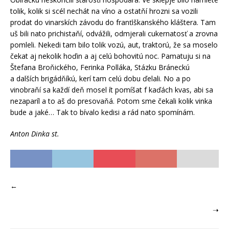
tolik, kolik si scél nechát na víno a ostatňí hrozni sa vozili
prodat do vinarskích závodu do franťiškanského kláštera. Tam
uš bili nato prichistaňí, odvážili, odmjerali cukernatosť a zrovna
pomleli. Nekedi tam bilo tolik vozú, aut, traktorú, že sa moselo
čekat aj nekolik hoďin a aj celú bohovitú noc. Pamatuju si na
Štefana Broňického, Ferinka Polláka, Stázku Bráneckú
a dalších brigádňíkú, kerí tam celú dobu ďelali. No a po
vinobraňí sa každí deň mosel ít pomíšat f kaďách kvas, abi sa
nezaparíl a to aš do presovaňá. Potom sme čekali kolik vinka
bude a jaké… Tak to bívalo kedisi a rád nato spomínám.
Anton Dinka st.
←
➝