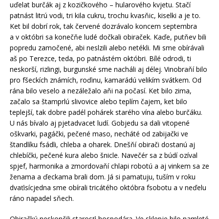
uďelat burčák aj z kozičkového – hularového kvjetu. Stačí
patnást litrú vodi, tri kila cukru, trochu kvasňic, kiselki a je to.
Ket bil dobrí rok, tak červené dozrávalo koncem septembra
a v októbri sa konečňe ludé dočkali obiraček. Kaďe, putňev bili
popredu zamočené, abi neslzili alebo netékli. Mi sme obírávali
aš po Terezce, teda, po patnástém októbri. Bílé odrodi, ti
neskorší, rizlingi, burgunské sme nacháli aj délej. Vinobraňí bilo
pro fšeckích známích, roďinu, kamarádú velikím svátkem. Od
rána bilo veselo a nezáležalo aňi na počasí. Ket bilo zima,
začalo sa štamprlú slivovice alebo teplím čajem, ket bilo
teplejší, tak dobre padél pohárek starého vína alebo burčáku.
U nás bívalo aj pjetadvacet ludí. Gobjedu sa dali vitopené
oškvarki, pagáčki, pečené maso, necháté od zabijački ve
štandlíku fsádli, chleba a oharek. Dnešňí obirači dostanú aj
chlebíčki, pečené kura alebo šnicle. Navečér sa z búdí ozíval
spjef, harmonika a zmordovaňí chlapi robotú a aj vinkem sa ze
ženama a ďeckama brali dom. Já si pamatuju, tuším v roku
dvaťisícjedna sme obírali tricátého októbra fsobotu a v neďelu
ráno napadel sňech.
Obiračkú neskončili starosťi hospodára. Ve sklepje bilo namleté