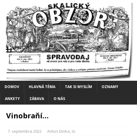
DOMOV
HLAVNÁ TÉMA
TAK SI MYSLÍM
OZNAMY
ANKETY
ZÁBAVA
O NÁS
Vinobraňí…
7. septembra 2022
Anton Dinka, st.