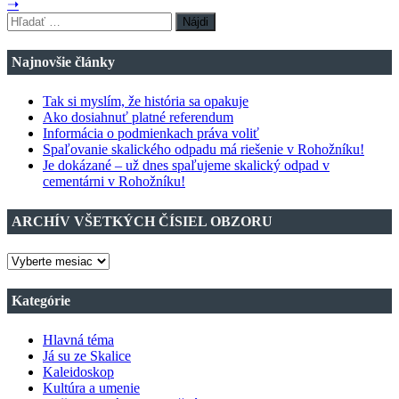
➝
Hľadať:
Najnovšie články
Tak si myslím, že história sa opakuje
Ako dosiahnuť platné referendum
Informácia o podmienkach práva voliť
Spaľovanie skalického odpadu má riešenie v Rohožníku!
Je dokázané – už dnes spaľujeme skalický odpad v
cementárni v Rohožníku!
ARCHÍV VŠETKÝCH ČÍSIEL OBZORU
ARCHÍV
VŠETKÝCH
ČÍSIEL
Kategórie
OBZORU
Hlavná téma
Já su ze Skalice
Kaleidoskop
Kultúra a umenie