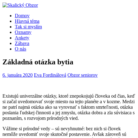
Domov
Hlavná téma
Tak si myslím
Oznamy
Ankety
Zábava
O nás
Základná otázka bytia
6. januára 2020
Eva Fordinálová
Obzor seniorov
Existujú univerzálne otázky, ktoré znepokojujú človeka od čias, keď
si začal uvedomovať svoje miesto na tejto planéte a v kozme. Medzi
ne patrí najmä otázka ako sa vyrovnať s faktom smrteľnosti, otázka
poslania ľudskej činnosti a jej zmyslu, otázka dobra a zla súvisiaca s
poznaním, s rozvojom prírodných vied.
Vážime si prírodné vedy – sú nevyhnutné: bez nich si človek
nemôže uvedomiť svoje skutočné postavenie. Avšak zároveň sú