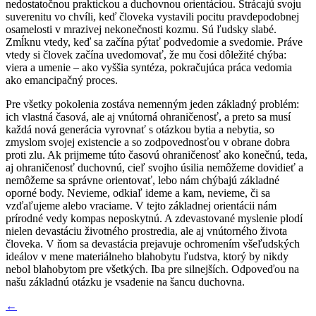
nedostatočnou praktickou a duchovnou orientáciou. Strácajú svoju
suverenitu vo chvíli, keď človeka vystavili pocitu pravdepodobnej
osamelosti v mrazivej nekonečnosti kozmu. Sú ľudsky slabé.
Zmĺknu vtedy, keď sa začína pýtať podvedomie a svedomie. Práve
vtedy si človek začína uvedomovať, že mu čosi dôležité chýba:
viera a umenie – ako vyššia syntéza, pokračujúca práca vedomia
ako emancipačný proces.
Pre všetky pokolenia zostáva nemenným jeden základný problém:
ich vlastná časová, ale aj vnútorná ohraničenosť, a preto sa musí
každá nová generácia vyrovnať s otázkou bytia a nebytia, so
zmyslom svojej existencie a so zodpovednosťou v obrane dobra
proti zlu. Ak prijmeme túto časovú ohraničenosť ako konečnú, teda,
aj ohraničenosť duchovnú, cieľ svojho úsilia nemôžeme dovidieť a
nemôžeme sa správne orientovať, lebo nám chýbajú základné
oporné body. Nevieme, odkiaľ ideme a kam, nevieme, či sa
vzďaľujeme alebo vraciame. V tejto základnej orientácii nám
prírodné vedy kompas neposkytnú. A zdevastované myslenie plodí
nielen devastáciu životného prostredia, ale aj vnútorného života
človeka. V ňom sa devastácia prejavuje ochromením všeľudských
ideálov v mene materiálneho blahobytu ľudstva, ktorý by nikdy
nebol blahobytom pre všetkých. Iba pre silnejších. Odpoveďou na
našu základnú otázku je vsadenie na šancu duchovna.
←