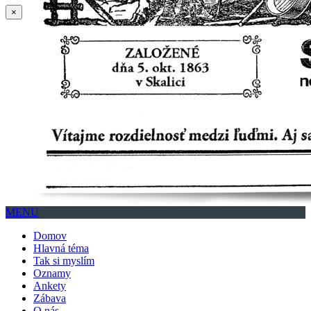
×
MENU
Domov
Hlavná téma
Tak si myslím
Oznamy
Ankety
Zábava
O nás