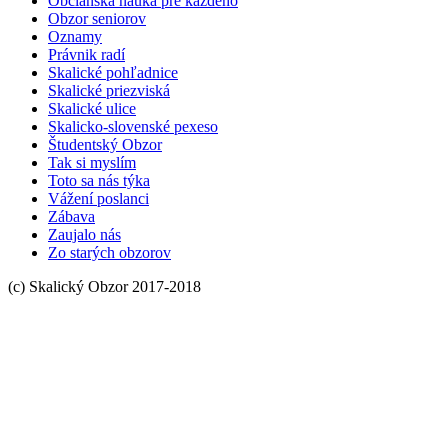
Občianska náuka pre každého
Obzor seniorov
Oznamy
Právnik radí
Skalické pohľadnice
Skalické priezviská
Skalické ulice
Skalicko-slovenské pexeso
Študentský Obzor
Tak si myslím
Toto sa nás týka
Vážení poslanci
Zábava
Zaujalo nás
Zo starých obzorov