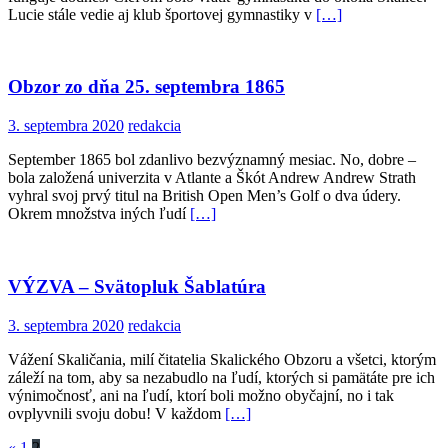
Lucie stále vedie aj klub športovej gymnastiky v
[…]
Obzor zo dňa 25. septembra 1865
3. septembra 2020
redakcia
September 1865 bol zdanlivo bezvýznamný mesiac. No, dobre –
bola založená univerzita v Atlante a Škót Andrew Andrew Strath
vyhral svoj prvý titul na British Open Men’s Golf o dva údery.
Okrem množstva iných ľudí
[…]
VÝZVA – Svätopluk Šablatúra
3. septembra 2020
redakcia
Vážení Skaličania, milí čitatelia Skalického Obzoru a všetci, ktorým
záleží na tom, aby sa nezabudlo na ľudí, ktorých si pamätáte pre ich
výnimočnosť, ani na ľudí, ktorí boli možno obyčajní, no i tak
ovplyvnili svoju dobu! V každom
[…]
«
1
2