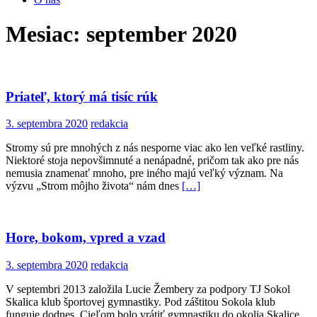
Mesiac:
september 2020
Priateľ, ktorý má tisíc rúk
3. septembra 2020
redakcia
Stromy sú pre mnohých z nás nesporne viac ako len veľké rastliny.
Niektoré stoja nepovšimnuté a nenápadné, pričom tak ako pre nás
nemusia znamenať mnoho, pre iného majú veľký význam. Na
výzvu „Strom môjho života“ nám dnes
[…]
Hore, bokom, vpred a vzad
3. septembra 2020
redakcia
V septembri 2013 založila Lucie Žembery za podpory TJ Sokol
Skalica klub športovej gymnastiky. Pod záštitou Sokola klub
funguje dodnes. Cieľom bolo vrátiť gymnastiku do okolia Skalice.