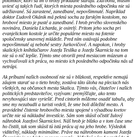
potomkov, ktorí sa im o hroby príkladne starajú. Žiaľbohu, musím
uviesť aj takých ľudí, ktorých miesta posledného odpočinku nie sú
udržiavané. Sú zarastené, zanedbané, nepovšimnuté. Napríklad
doktor Ľudovít Okánik má peknú sochu za farským kostolom, no
hrobové miesto je pusté a zanedbané. I hrob prvého slovenského
novinára, Daniela Licharda, je osirelý. Pritom jeho socha pri
evanjelickom kostole je určite populárne miesto na fotenie
spoločensky unavenej mládeže. Pred ním ostávajú podobne
nepovšimnuté aj nebohé sestry Jurkovičové. A napokon, i hroby
skalických kníhtlačiarov Jozefa Teslíka a Jozefa Škarnicla na tom
nie sú o nič lepšie. Týmto sme otvorili pred mesiacom múzeum a
vychvaľovali ich prácu, no miesto ich posledného odpočinku nás už
netrápi.
Ak príbuzní našich osobností nie sú v blízkosti, respektíve nemajú
záujem starať sa o tieto hroby, zostáva táto úloha na pleciach nás
všetkých, na občanoch mesta Skalica. Týmto vás, čitateľov i našich
politických predstaviteľov, vyzývam: premýšľajte, ako tento
nevyhovujúci stav vyriešiť. Pred cintorín môžeme osadiť tabuľu, aby
sme my nezabudli a turisti vedeli, že sme boli dôležité mesto. A
pravidelné čistenie hrobového miesta spojené s výsadbou kvetov
určite nie sú nákladné investície. Sám som skúsil očistiť žulový
náhrobok Jozefovi Škarniclovi. Náš hrob je blízko a v tom čase sme
ho čistili, tak som skúsil tú istú prácu aj na jeho hrobe. Výsledok
viditeľný, náklady minimálne. Práve na náhrobnom kameni Jozefa