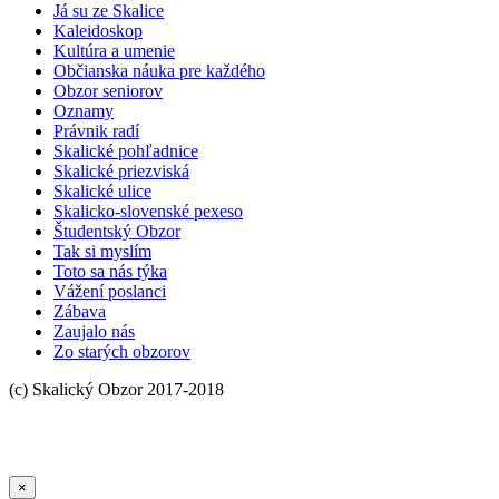
Já su ze Skalice
Kaleidoskop
Kultúra a umenie
Občianska náuka pre každého
Obzor seniorov
Oznamy
Právnik radí
Skalické pohľadnice
Skalické priezviská
Skalické ulice
Skalicko-slovenské pexeso
Študentský Obzor
Tak si myslím
Toto sa nás týka
Vážení poslanci
Zábava
Zaujalo nás
Zo starých obzorov
×