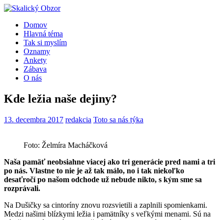
Domov
Hlavná téma
Tak si myslím
Oznamy
Ankety
Zábava
O nás
Kde ležia naše dejiny?
13. decembra 2017
redakcia
Toto sa nás týka
Foto: Želmíra Macháčková
Naša pamäť neobsiahne viacej ako tri generácie pred nami a tri
po nás. Vlastne to nie je až tak málo, no i tak niekoľko
desaťročí po našom odchode už nebude nikto, s kým sme sa
rozprávali.
Na Dušičky sa cintoríny znovu rozsvietili a zaplnili spomienkami.
Medzi našimi blízkymi ležia i pamätníky s veľkými menami. Sú na