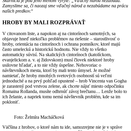
Škarnicla je pod jeho menom vyryté: „Vďačný národ nezabúda.“
Zamyslime sa, či naozaj sme vďačný národ a nezabúdame na prácu
našich predkov.
“
HROBY BY MALI ROZPRÁVAŤ
V citovanom liste, a napokon aj na cintorínoch samotných, sa
objavuje hneď niekoľko problémov na riešenie – starostlivosť o
hroby, orientácia na cintorínoch i ochrana pomníkov, ktoré majú
často umeleckú a historickú hodnotu. Nie vždy to všetko
automaticky súvisí. Na skalických cintorínoch (katolíckom,
evanjelickom a. v. aj židovskom) musí človek niektoré hroby
usilovne hľadať, a to nie vždy úspešne. Nehovoriac o
návštevníkoch mesta, ktorí by mali tento úmysel. Je možné
namietať, že hroby mnohých svetových osobností sú veľmi
jednoduché a na prvý pohľad opustené – hrob Vincenta van Gogha
je zarastený pod vrstvou zelene, ak chcete nájsť miesto odpočinku
Romaina Rollanda, musíte odhrnúť závoj brečtanu… Lenže bolo to
ich želanie, a napriek tomu nemá návštevník problém, kde sa im
pokloniť.
Foto: Želmíra Macháčková
Väčšina z hrobov, o ktoré nám tu ide, samozrejme nie je v správe