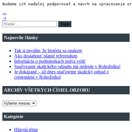
Budeme ich naďalej podporovať a návrh na spracovanie o
←
➝
Hľadať:
Najnovšie články
Tak si myslím, že história sa opakuje
Ako dosiahnuť platné referendum
Informácia o podmienkach práva voliť
Spaľovanie skalického odpadu má riešenie v Rohožníku!
Je dokázané – už dnes spaľujeme skalický odpad v
cementárni v Rohožníku!
ARCHÍV VŠETKÝCH ČÍSIEL OBZORU
ARCHÍV
VŠETKÝCH
ČÍSIEL
Kategórie
OBZORU
Hlavná téma