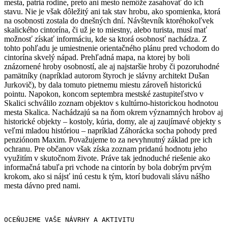
mesta, patria rodine, preto ani mesto nemôže zasahovať do ich
stavu. Nie je však dôležitý ani tak stav hrobu, ako spomienka, ktorá
na osobnosti zostala do dnešných dní. Návštevník ktoréhokoľvek
skalického cintorína, či už je to miestny, alebo turista, musí mať
možnosť získať informáciu, kde sa ktorá osobnosť nachádza. Z
tohto pohľadu je umiestnenie orientačného plánu pred vchodom do
cintorína skvelý nápad. Prehľadná mapa, na ktorej by boli
znázornené hroby osobností, ale aj najstaršie hroby či pozoruhodné
pamätníky (napríklad autorom štyroch je slávny architekt Dušan
Jurkovič), by dala tomuto pietnemu miestu zároveň historickú
pointu. Napokon, koncom septembra mestské zastupiteľstvo v
Skalici schválilo zoznam objektov s kultúrno-historickou hodnotou
mesta Skalica. Nachádzajú sa na ňom okrem významných hrobov aj
historické objekty – kostoly, kúria, domy, ale aj zaujímavé objekty s
veľmi mladou históriou – napríklad Záhorácka socha pohody pred
penziónom Maxim. Považujeme to za nevyhnutný základ pre ich
ochranu. Pre občanov však získa zoznam pridanú hodnotu jeho
využitím v skutočnom živote. Práve tak jednoduché riešenie ako
informačná tabuľa pri vchode na cintorín by bola dobrým prvým
krokom, ako si nájsť inú cestu k tým, ktorí budovali slávu nášho
mesta dávno pred nami.
OCEŇUJEME VAŠE NÁVRHY A AKTIVITU
