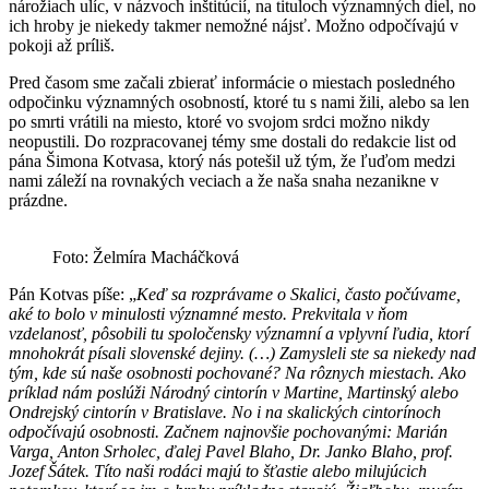
nárožiach ulíc, v názvoch inštitúcií, na tituloch významných diel, no
ich hroby je niekedy takmer nemožné nájsť. Možno odpočívajú v
pokoji až príliš.
Pred časom sme začali zbierať informácie o miestach posledného
odpočinku významných osobností, ktoré tu s nami žili, alebo sa len
po smrti vrátili na miesto, ktoré vo svojom srdci možno nikdy
neopustili. Do rozpracovanej témy sme dostali do redakcie list od
pána Šimona Kotvasa, ktorý nás potešil už tým, že ľuďom medzi
nami záleží na rovnakých veciach a že naša snaha nezanikne v
prázdne.
Foto: Želmíra Macháčková
Pán Kotvas píše: „
Keď sa rozprávame o Skalici, často počúvame,
aké to bolo v minulosti významné mesto. Prekvitala v ňom
vzdelanosť, pôsobili tu spoločensky významní a vplyvní ľudia, ktorí
mnohokrát písali slovenské dejiny. (…) Zamysleli ste sa niekedy nad
tým, kde sú naše osobnosti pochované? Na rôznych miestach. Ako
príklad nám poslúži Národný cintorín v Martine, Martinský alebo
Ondrejský cintorín v Bratislave. No i na skalických cintorínoch
odpočívajú osobnosti. Začnem najnovšie pochovanými: Marián
Varga, Anton Srholec, ďalej Pavel Blaho, Dr. Janko Blaho, prof.
Jozef Šátek. Títo naši rodáci majú to šťastie alebo milujúcich