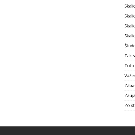
Skali
Skali
Skali
Skali
Štud
Tak s
Toto 
Vážen
Zába
Zauja
Zo s