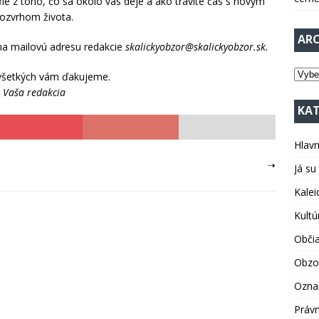
fie z toho, čo sa okolo vás deje a ako trávite čas s novým
rozvrhom života.
ARC
 na mailovú adresu redakcie
skalickyobzor@skalickyobzor.sk.
všetkých vám ďakujeme.
Vaša redakcia
KAT
Hlav
➝
Já su
Kale
Kultú
Obči
Obzo
Ozn
Právn