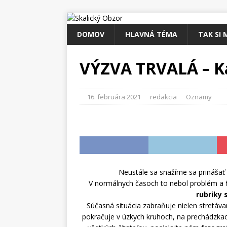
DOMOV
HLAVNÁ TÉMA
TAK SI 
VÝZVA TRVALÁ – K
16. februára 2021
redakcia
Oznamy
Neustále sa snažíme sa prinášať
V normálnych časoch to nebol problém a
rubriky
Súčasná situácia zabraňuje nielen stretáva
pokračuje v úzkych kruhoch, na prechádzka