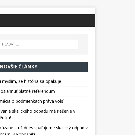
NOVŠIE ČLÁNKY
i myslím, že história sa opakuje
osiahnuť platné referendum
mácia o podmienkach práva voliť
vanie skalického odpadu má riešenie v
žníku!
kázané – už dnes spaľujeme skalický odpad v
tárni v Rohožníku!