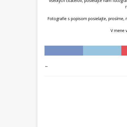
všetkých čitateľov, posielajte nám fotogra
Fotografie s popisom posielajte, prosíme,
V mene 
←