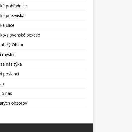
cké pohľadnice
cké priezviská
cké ulice
cko-slovenské pexeso
entský Obzor
i myslím
sa nás týka
í poslanci
va
lo nás
tarých obzorov