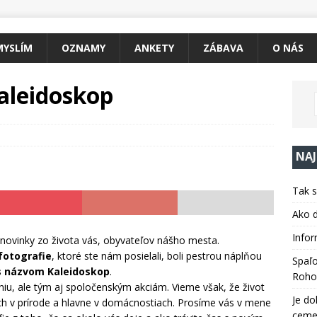
MYSLÍM
OZNAMY
ANKETY
ZÁBAVA
O NÁS
aleidoskop
NAJ
Tak s
Ako d
Infor
 novinky zo života vás, obyvateľov nášho mesta.
fotografie
, ktoré ste nám posielali, boli pestrou náplňou
Spaľo
 s názvom Kaleidoskop
.
Roho
niu, ale tým aj spoločenským akciám. Vieme však, že život
Je do
ch v prírode a hlavne v domácnostiach. Prosíme vás v mene
cemen