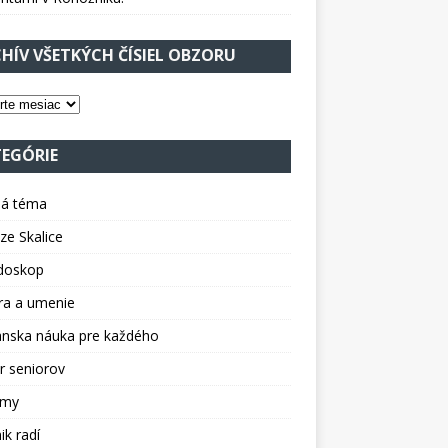
HÍV VŠETKÝCH ČÍSIEL OBZORU
EGÓRIE
ná téma
 ze Skalice
idoskop
ra a umenie
anska náuka pre každého
r seniorov
amy
ik radí