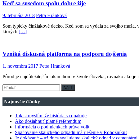
Keď sa susedom spolu dobre žije
9. februára 2018
Petra Hránková
Som typicky činžiakové decko. Keď som sa vydala za svojho muža, ve
ktorých
[…]
Vzniká diskusná platforma na podporu dojčenia
1. novembra 2017
Petra Hránková
Pôrod je najdôležitejším okamihom v živote človeka, rovnako ako je n
Hľadať:
Najnovšie články
Tak si myslím, že história sa opakuje
Ako dosiahnuť platné referendum
Informácia o podmienkach práva voliť
Spaľovanie skalického odpadu má riešenie v Rohožníku!
Je dokázané – už dnes spaľujeme skalický odpad v cementárni