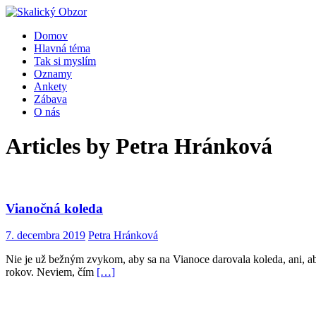
Domov
Hlavná téma
Tak si myslím
Oznamy
Ankety
Zábava
O nás
Articles by
Petra Hránková
Vianočná koleda
7. decembra 2019
Petra Hránková
Nie je už bežným zvykom, aby sa na Vianoce darovala koleda, ani, aby
rokov. Neviem, čím
[…]