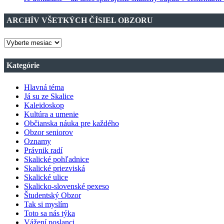
ARCHÍV VŠETKÝCH ČÍSIEL OBZORU
ARCHÍV
VŠETKÝCH
ČÍSIEL
Kategórie
OBZORU
Hlavná téma
Já su ze Skalice
Kaleidoskop
Kultúra a umenie
Občianska náuka pre každého
Obzor seniorov
Oznamy
Právnik radí
Skalické pohľadnice
Skalické priezviská
Skalické ulice
Skalicko-slovenské pexeso
Študentský Obzor
Tak si myslím
Toto sa nás týka
Vážení poslanci