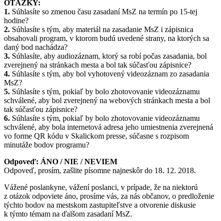
OTÁZKY:
1.
Súhlasíte so zmenou času zasadaní MsZ na termín po 15-tej
hodine?
2.
Súhlasíte s tým, aby materiál na zasadanie MsZ i zápisnica
obsahovali program, v ktorom budú uvedené strany, na ktorých sa
daný bod nachádza?
3.
Súhlasíte, aby audiozáznam, ktorý sa robí počas zasadania, bol
zverejnený na stránkach mesta a bol tak súčasťou zápisnice?
4.
Súhlasíte s tým, aby bol vyhotovený videozáznam zo zasadania
MsZ?
5.
Súhlasíte s tým, pokiaľ by bolo zhotovovanie videozáznamu
schválené, aby bol zverejnený na webových stránkach mesta a bol
tak súčasťou zápisnice?
6.
Súhlasíte s tým, pokiaľ by bolo zhotovovanie videozáznamu
schválené, aby bola internetová adresa jeho umiestnenia zverejnená
vo forme QR kódu v Skalickom presse, súčasne s rozpisom
minutáže bodov programu?
Odpoveď: ÁNO / NIE / NEVIEM
Odpoveď, prosím, zašlite písomne najneskôr do 18. 12. 2018.
Vážené poslankyne, vážení poslanci, v prípade, že na niektorú
z otázok odpoviete áno, prosíme vás, za nás občanov, o predloženie
týchto bodov na mestskom zastupiteľstve a otvorenie diskusie
k týmto témam na ďalšom zasadaní MsZ.