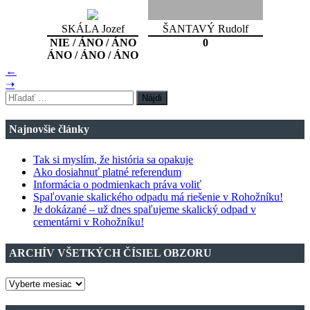
SKÁLA Jozef
ŠANTAVÝ Rudolf
NIE / ÁNO / ÁNO
0
ÁNO / ÁNO / ÁNO
←
➝
Hľadať:
Najnovšie články
Tak si myslím, že história sa opakuje
Ako dosiahnuť platné referendum
Informácia o podmienkach práva voliť
Spaľovanie skalického odpadu má riešenie v Rohožníku!
Je dokázané – už dnes spaľujeme skalický odpad v
cementárni v Rohožníku!
ARCHÍV VŠETKÝCH ČÍSIEL OBZORU
ARCHÍV
VŠETKÝCH
ČÍSIEL