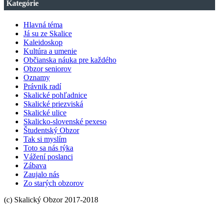
Kategórie
OBZORU
Hlavná téma
Já su ze Skalice
Kaleidoskop
Kultúra a umenie
Občianska náuka pre každého
Obzor seniorov
Oznamy
Právnik radí
Skalické pohľadnice
Skalické priezviská
Skalické ulice
Skalicko-slovenské pexeso
Študentský Obzor
Tak si myslím
Toto sa nás týka
Vážení poslanci
Zábava
Zaujalo nás
Zo starých obzorov