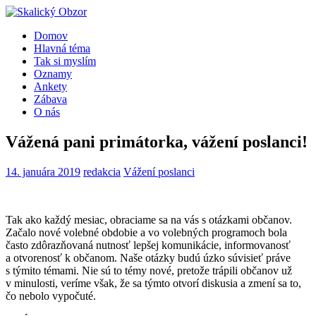
Domov
Hlavná téma
Tak si myslím
Oznamy
Ankety
Zábava
O nás
Vážená pani primátorka, vážení poslanci!
14. januára 2019
redakcia
Vážení poslanci
Tak ako každý mesiac, obraciame sa na vás s otázkami občanov.
Začalo nové volebné obdobie a vo volebných programoch bola
často zdôrazňovaná nutnosť lepšej komunikácie, informovanosť
a otvorenosť k občanom. Naše otázky budú úzko súvisieť práve
s týmito témami. Nie sú to témy nové, pretože trápili občanov už
v minulosti, veríme však, že sa týmto otvorí diskusia a zmení sa to,
čo nebolo vypočuté.