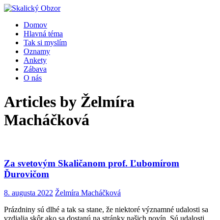
Domov
Hlavná téma
Tak si myslím
Oznamy
Ankety
Zábava
O nás
Articles by
Želmíra
Macháčková
Za svetovým Skaličanom prof. Ľubomírom
Ďurovičom
8. augusta 2022
Želmíra Macháčková
Prázdniny sú dlhé a tak sa stane, že niektoré významné udalosti sa
vzdialia skôr ako sa dostanú na stránky našich novín. Sú udalosti,