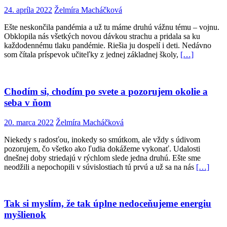
24. apríla 2022
Želmíra Macháčková
Ešte neskončila pandémia a už tu máme druhú vážnu tému – vojnu.
Obklopila nás všetkých novou dávkou strachu a pridala sa ku
každodennému tlaku pandémie. Riešia ju dospelí i deti. Nedávno
som čítala príspevok učiteľky z jednej základnej školy,
[…]
Chodím si, chodím po svete a pozorujem okolie a
seba v ňom
20. marca 2022
Želmíra Macháčková
Niekedy s radosťou, inokedy so smútkom, ale vždy s údivom
pozorujem, čo všetko ako ľudia dokážeme vykonať. Udalosti
dnešnej doby striedajú v rýchlom slede jedna druhú. Ešte sme
neodžili a nepochopili v súvislostiach tú prvú a už sa na nás
[…]
Tak si myslím, že tak úplne nedoceňujeme energiu
myšlienok