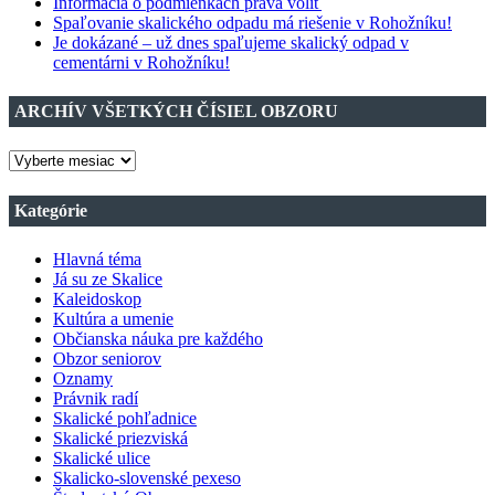
Informácia o podmienkach práva voliť
Spaľovanie skalického odpadu má riešenie v Rohožníku!
Je dokázané – už dnes spaľujeme skalický odpad v
cementárni v Rohožníku!
ARCHÍV VŠETKÝCH ČÍSIEL OBZORU
ARCHÍV
VŠETKÝCH
ČÍSIEL
Kategórie
OBZORU
Hlavná téma
Já su ze Skalice
Kaleidoskop
Kultúra a umenie
Občianska náuka pre každého
Obzor seniorov
Oznamy
Právnik radí
Skalické pohľadnice
Skalické priezviská
Skalické ulice
Skalicko-slovenské pexeso