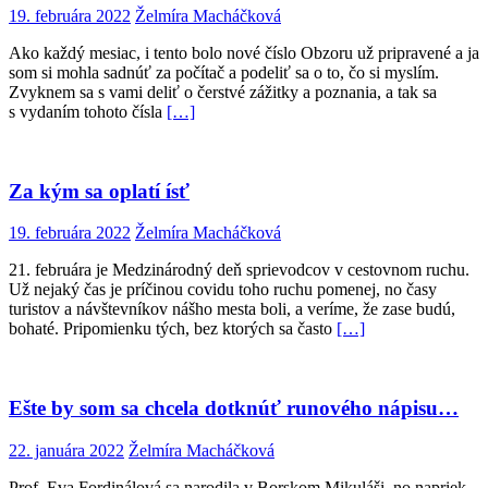
19. februára 2022
Želmíra Macháčková
Ako každý mesiac, i tento bolo nové číslo Obzoru už pripravené a ja
som si mohla sadnúť za počítač a podeliť sa o to, čo si myslím.
Zvyknem sa s vami deliť o čerstvé zážitky a poznania, a tak sa
s vydaním tohoto čísla
[…]
Za kým sa oplatí ísť
19. februára 2022
Želmíra Macháčková
21. februára je Medzinárodný deň sprievodcov v cestovnom ruchu.
Už nejaký čas je príčinou covidu toho ruchu pomenej, no časy
turistov a návštevníkov nášho mesta boli, a veríme, že zase budú,
bohaté. Pripomienku tých, bez ktorých sa často
[…]
Ešte by som sa chcela dotknúť runového nápisu…
22. januára 2022
Želmíra Macháčková
Prof. Eva Fordinálová sa narodila v Borskom Mikuláši, no napriek