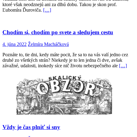
ktoré však neodznejú ani za dlhú dobu. Takou je skon prof.
Ľubomíra Ďuroviča.
[…]
Chodím si, chodím po svete a sledujem cestu
4. júna 2022
Želmíra Macháčková
Poznáte to, tie dni, kedy máte pocit, že sa to na vás valí jedno cez
druhé zo všetkých strán? Niekedy je to len jedna či dve, avšak
závažné, udalosti, inokedy síce nič životu nebezpečného ale
[…]
Vždy je čas plniť si sny