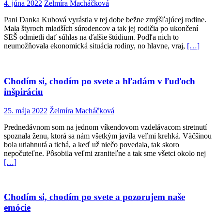
4. júna 2022
Želmíra Macháčková
Pani Danka Kubová vyrástla v tej dobe bežne zmýšľajúcej rodine.
Mala štyroch mladších súrodencov a tak jej rodičia po ukončení
SEŠ odmietli dať súhlas na ďalšie štúdium. Podľa nich to
neumožňovala ekonomická situácia rodiny, no hlavne, vraj,
[…]
Chodím si, chodím po svete a hľadám v ľuďoch
inšpiráciu
25. mája 2022
Želmíra Macháčková
Prednedávnom som na jednom víkendovom vzdelávacom stretnutí
spoznala ženu, ktorá sa nám všetkým javila veľmi krehká. Väčšinou
bola utiahnutá a tichá, a keď už niečo povedala, tak skoro
nepočuteľne. Pôsobila veľmi zraniteľne a tak sme všetci okolo nej
[…]
Chodím si, chodím po svete a pozorujem naše
emócie