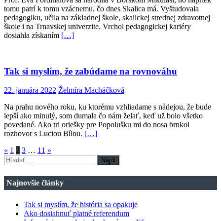
tomu patrí k tomu vzácnemu, čo dnes Skalica má. Vyštudovala
pedagogiku, učila na základnej škole, skalickej strednej zdravotnej
škole i na Trnavskej univerzite. Vrchol pedagogickej kariéry
dosiahla získaním
[…]
Tak si myslím, že zabúdame na rovnováhu
22. januára 2022
Želmíra Macháčková
Na prahu nového roku, ku ktorému vzhliadame s nádejou, že bude
lepší ako minulý, som dumala čo nám želať, keď už bolo všetko
povedané. Ako tri oriešky pre Popolušku mi do nosa brnkol
rozhovor s Luciou Bílou.
[…]
Stránkovanie
«
1
2
3
…
11
»
Hľadať:
príspevkov
Najnovšie články
Tak si myslím, že história sa opakuje
Ako dosiahnuť platné referendum