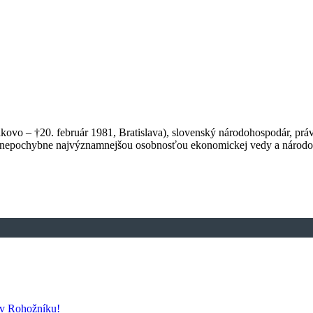
akovo – †20. február 1981, Bratislava), slovenský národohospodár, pr
nepochybne najvýznamnejšou osobnosťou ekonomickej vedy a národohosp
 v Rohožníku!