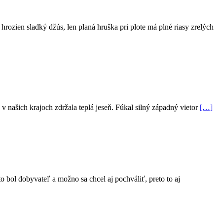
hrozien sladký džús, len planá hruška pri plote má plné riasy zrelých
 našich krajoch zdržala teplá jeseň. Fúkal silný západný vietor
[…]
o bol dobyvateľ a možno sa chcel aj pochváliť, preto to aj