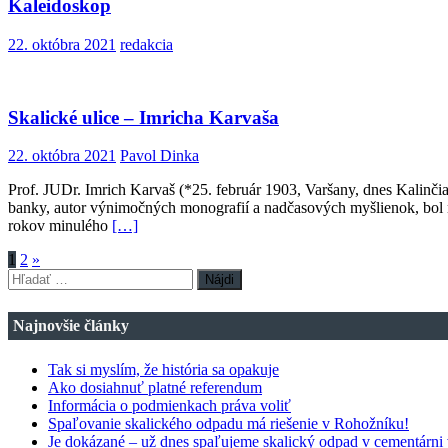
Kaleidoskop
22. októbra 2021
redakcia
Skalické ulice – Imricha Karvaša
22. októbra 2021
Pavol Dinka
Prof. JUDr. Imrich Karvaš (*25. február 1903, Varšany, dnes Kalinči
banky, autor výnimočných monografií a nadčasových myšlienok, bol 
rokov minulého
[…]
Stránkovanie
1
2
»
Hľadať:
príspevkov
Najnovšie články
Tak si myslím, že história sa opakuje
Ako dosiahnuť platné referendum
Informácia o podmienkach práva voliť
Spaľovanie skalického odpadu má riešenie v Rohožníku!
Je dokázané – už dnes spaľujeme skalický odpad v cementárni