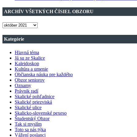
ARCHÍV VŠETKÝCH ČÍSIEL OBZORU
ARCHÍV
VŠETKÝCH
ČÍSIEL
Kategórie
OBZORU
Hlavná téma
Já su ze Skalice
Kaleidoskop
Kultúra a umenie
Občianska náuka pre každého
Obzor seniorov
Oznamy
Právnik radí
Skalické pohľadnice
Skalické priezviská
Skalické ulice
Skalicko-slovenské pexeso
Študentský Obzor
Tak si myslím
Toto sa nás týka
Vážení poslanci