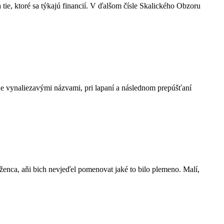
ie, ktoré sa týkajú financií. V ďalšom čísle Skalického Obzoru
e vynaliezavými názvami, pri lapaní a následnom prepúšťaní
íženca, aňi bich nevjeďel pomenovat jaké to bilo plemeno. Malí,