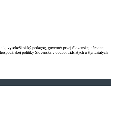
ávnik, vysokoškolský pedagóg, guvernér prvej Slovenskej národnej
odárskej politiky Slovenska v období tridsiatych a štyridsiatych