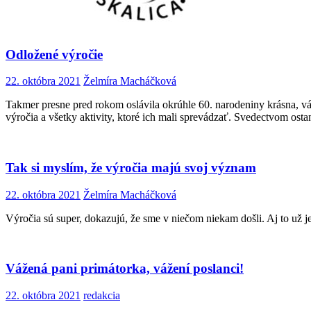
Odložené výročie
22. októbra 2021
Želmíra Macháčková
Takmer presne pred rokom oslávila okrúhle 60. narodeniny krásna, váž
výročia a všetky aktivity, ktoré ich mali sprevádzať. Svedectvom ost
Tak si myslím, že výročia majú svoj význam
22. októbra 2021
Želmíra Macháčková
Výročia sú super, dokazujú, že sme v niečom niekam došli. Aj to už je
Vážená pani primátorka, vážení poslanci!
22. októbra 2021
redakcia