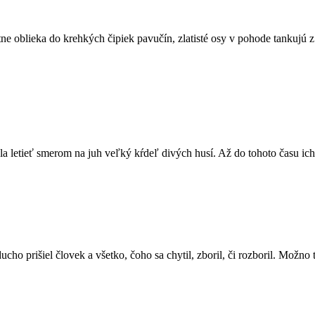
tne oblieka do krehkých čipiek pavučín, zlatisté osy v pohode tankujú z 
letieť smerom na juh veľký kŕdeľ divých husí. Až do tohoto času ich v
ho prišiel človek a všetko, čoho sa chytil, zboril, či rozboril. Možno t