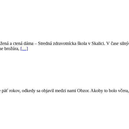
ená a ctená dáma – Stredná zdravotnícka škola v Skalici. V čase silný
ane brožúra,
[…]
 päť rokov, odkedy sa objavil medzi nami Obzor. Akoby to bolo včera, t