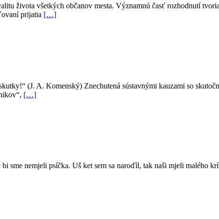
litu života všetkých občanov mesta. Významnú časť rozhodnutí tvoria t
ovaní prijatia
[…]
 skutky!“ (J. A. Komenský) Znechutená sústavnými kauzami so skutočn
cnikov“,
[…]
bi sme nemjeli psíčka. Uš ket sem sa naroďíl, tak naši mjeli malého kr