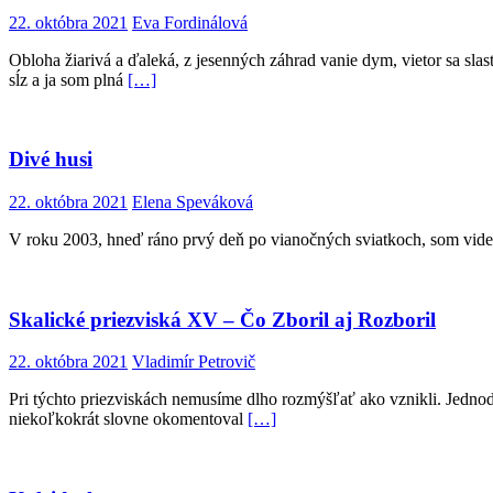
22. októbra 2021
Eva Fordinálová
Obloha žiarivá a ďaleká, z jesenných záhrad vanie dym, vietor sa slas
sĺz a ja som plná
[…]
Divé husi
22. októbra 2021
Elena Speváková
V roku 2003, hneď ráno prvý deň po vianočných sviatkoch, som videla 
Skalické priezviská XV – Čo Zboril aj Rozboril
22. októbra 2021
Vladimír Petrovič
Pri týchto priezviskách nemusíme dlho rozmýšľať ako vznikli. Jednoduc
niekoľkokrát slovne okomentoval
[…]