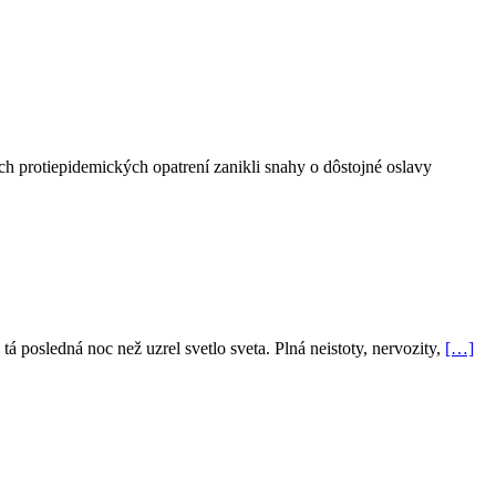
ch protiepidemických opatrení zanikli snahy o dôstojné oslavy
á posledná noc než uzrel svetlo sveta. Plná neistoty, nervozity,
[…]