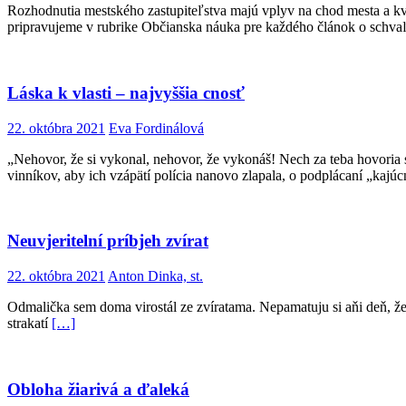
Rozhodnutia mestského zastupiteľstva majú vplyv na chod mesta a kva
pripravujeme v rubrike Občianska náuka pre každého článok o schvaľ
Láska k vlasti – najvyššia cnosť
22. októbra 2021
Eva Fordinálová
„Nehovor, že si vykonal, nehovor, že vykonáš! Nech za teba hovoria
vinníkov, aby ich vzápätí polícia nanovo zlapala, o podplácaní „kajú
Neuvjeritelní príbjeh zvírat
22. októbra 2021
Anton Dinka, st.
Odmalička sem doma virostál ze zvíratama. Nepamatuju si aňi deň, že 
strakatí
[…]
Obloha žiarivá a ďaleká