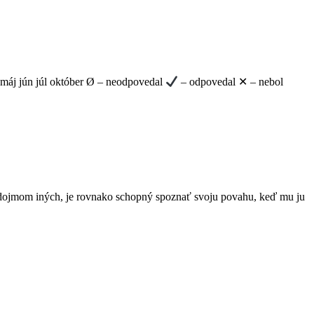
j jún júl október Ø – neodpovedal
– odpovedal ✕ – nebol
a dojmom iných, je rovnako schopný spoznať svoju povahu, keď mu ju