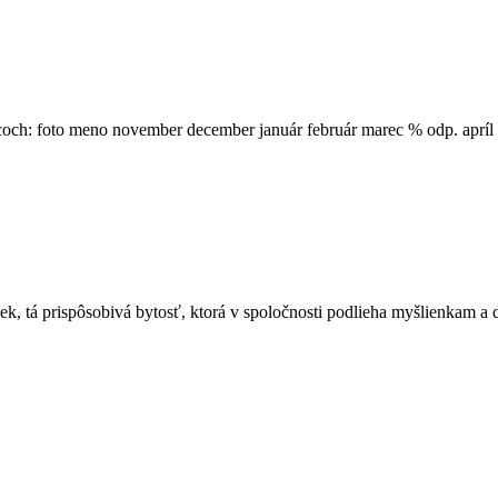
to meno november december január február marec % odp. apríl má
k, tá prispôsobivá bytosť, ktorá v spoločnosti podlieha myšlienkam 