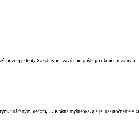
ovýchovnej jednoty Sokol. K ich zavŕšeniu prišlo po ukončení vojny a
orým, utláčaným, deťom, … Krásna myšlienka, ale jej uskutočnenie v ž