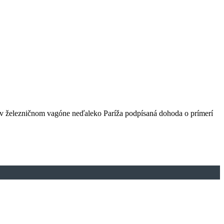
a v železničnom vagóne neďaleko Paríža podpísaná dohoda o prímerí