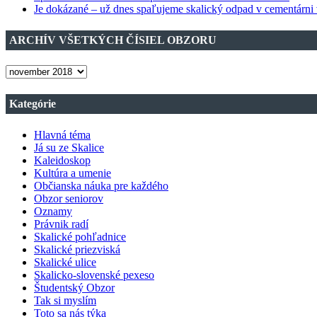
Je dokázané – už dnes spaľujeme skalický odpad v cementárni
ARCHÍV VŠETKÝCH ČÍSIEL OBZORU
ARCHÍV
VŠETKÝCH
ČÍSIEL
Kategórie
OBZORU
Hlavná téma
Já su ze Skalice
Kaleidoskop
Kultúra a umenie
Občianska náuka pre každého
Obzor seniorov
Oznamy
Právnik radí
Skalické pohľadnice
Skalické priezviská
Skalické ulice
Skalicko-slovenské pexeso
Študentský Obzor
Tak si myslím
Toto sa nás týka