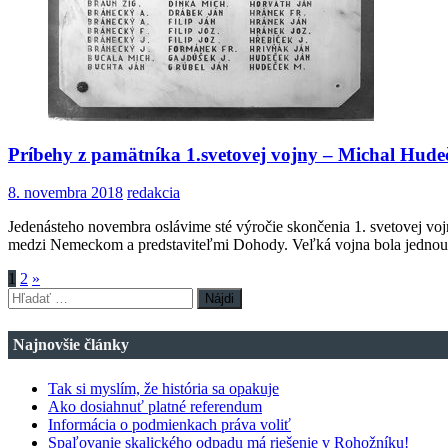
Príbehy z pamätníka 1.svetovej vojny – Michal Hude
8. novembra 2018
redakcia
Jedenásteho novembra oslávime sté výročie skončenia 1. svetovej vo
medzi Nemeckom a predstaviteľmi Dohody. Veľká vojna bola jednou 
Stránkovanie
1
2
»
Hľadať:
príspevkov
Najnovšie články
Tak si myslím, že história sa opakuje
Ako dosiahnuť platné referendum
Informácia o podmienkach práva voliť
Spaľovanie skalického odpadu má riešenie v Rohožníku!