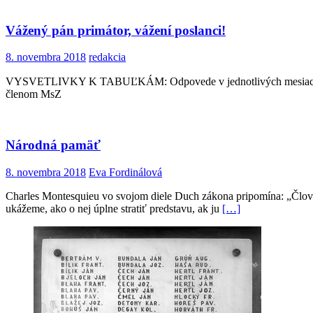
Vážený pán primátor, vážení poslanci!
8. novembra 2018
redakcia
VYSVETLIVKY K TABUĽKÁM: Odpovede v jednotlivých mesiacoch: fo
členom MsZ
Národná pamäť
8. novembra 2018
Eva Fordinálová
Charles Montesquieu vo svojom diele Duch zákona pripomína: „Člove
ukážeme, ako o nej úplne stratiť predstavu, ak ju
[…]