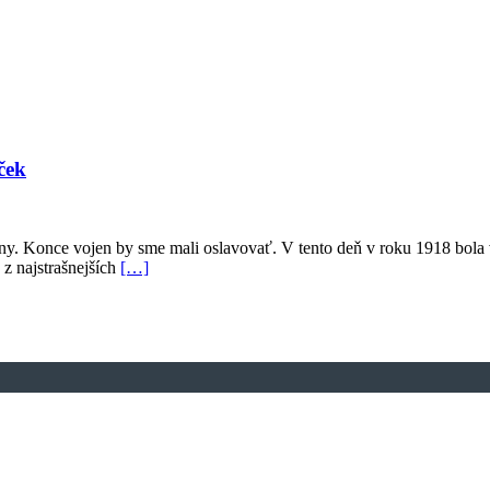
ček
jny. Konce vojen by sme mali oslavovať. V tento deň v roku 1918 bol
z najstrašnejších
[…]