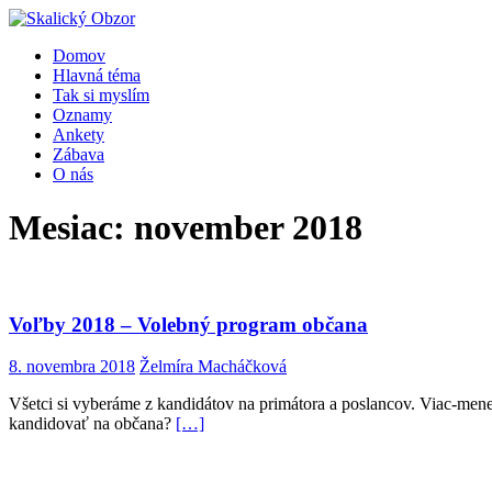
Domov
Hlavná téma
Tak si myslím
Oznamy
Ankety
Zábava
O nás
Mesiac:
november 2018
Voľby 2018 – Volebný program občana
8. novembra 2018
Želmíra Macháčková
Všetci si vyberáme z kandidátov na primátora a poslancov. Viac-mene
kandidovať na občana?
[…]